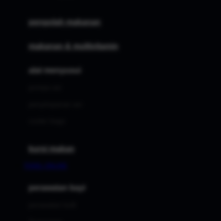
Joie
Joolz
pengolah makanan
Jujube
makanan & multivitamin
K
alat menyusui
Kiddycuts
pompa asi
Kumon
penyimpanan asi
L
cooler bags
Leapfrog
Leclerc
kursi makan
Lee Vierra
TOGEL ONLINE
Lillebaby
perawatan bayi
Little Bird Told Me
perawatan kulit
Little Miss Janis