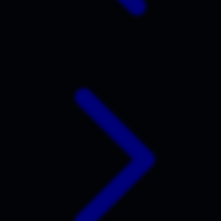
Twistshake
TY Toys
U
V
Veja
Vitaflow
Vtech
W
Waterland
Wellness
X