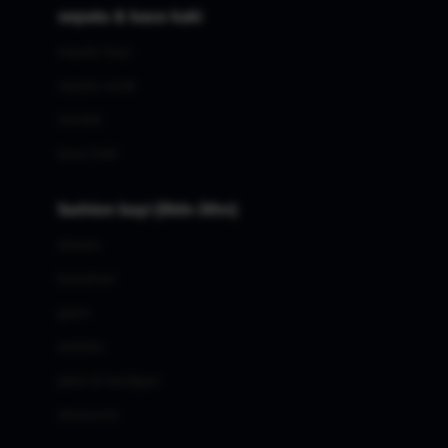
Beauty Barn
sepatu & kaus kaki
Bio Oil
sepatu bayi
Biolane
sepatu anak
Bite Fighters
sandal
Bizzi Growin
kaus kaki
Blackmores
fashion bayi (0bln-3thn)
Blooming Marvellous
atasan
Bonnels
bawahan
Bravado
gaun
Bruder
setelan
Brush Baby
jaket & kardigan
Buds Organics
aksesoris
Bugaboo