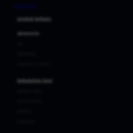
Awan
SITUS TOTO
Azetabio
produk terbaru
B
aksesoris
Baabaasheepz
tas
Babiators
kacamata
Baby Dove
aksesoris rambut
Baby Jogger
Baby Rovega
kebutuhan bayi
Babybee
pakaian tidur
Banana Boat
set & terusan
Banz
piyama
Barbie
bodysuits
Beaba