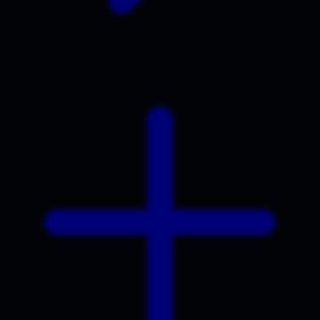
Xootz
Y
Yamatoya
Z
Zaxy
Zoggs
0-9
4Moms
59S