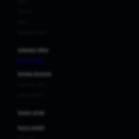
gaun
Dae Organics
setelan
Docare
jaket
Doona
pakaian dalam
Down To Earth
Drew
pakaian tidur
Dr. Brown's
BANDAR TOGEL
E
kereta dorong
ELC
bayi baru lahir
Ergobaby
usia 6 bulan+
Expert Care
koper anak
Ezyroller
kursi mobil
F
0-13 Kg