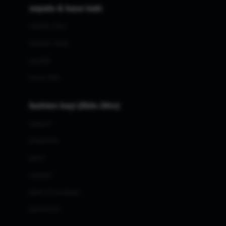
Beauty Barn
sepatu & kaus kaki
Bio Oil
sepatu bayi
Biolane
sepatu anak
Bite Fighters
sandal
Bizzi Growin
kaus kaki
Blackmores
fashion bayi (0bln-3thn)
Blooming Marvellous
atasan
Bonnels
bawahan
Bravado
gaun
Bruder
setelan
Brush Baby
jaket & kardigan
Buds Organics
aksesoris
Bugaboo