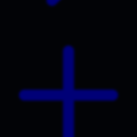
Xootz
Y
Yamatoya
Z
Zaxy
Zoggs
0-9
4Moms
59S