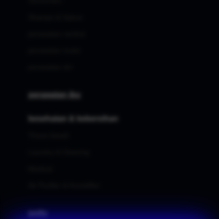
Sunscreen
London Taxi
Shampo & Sabun
Love To Dream
perawatan rambut
M
perawatan mulut
Magformers
perawatan diri
Mama's Choice
perawatan ibu
Mamas&Papas
Mamaway
kesehatan & kebersihan
Maxi Cosi
Tissue basah
Megabloks
Laundry & Cleaning
Micro
Medical
MiDeer
Air Purifier & Humidifier
Mimi & Lula
potty
Mini Monkey