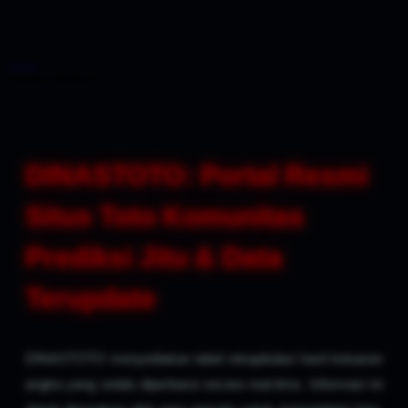
Share product:
DINASTOTO: Portal Resmi
Situs Toto Komunitas
Prediksi Jitu & Data
Terupdate
DINASTOTO menyediakan tabel rekapitulasi hasil keluaran
angka yang selalu diperbarui secara real-time. Informasi ini