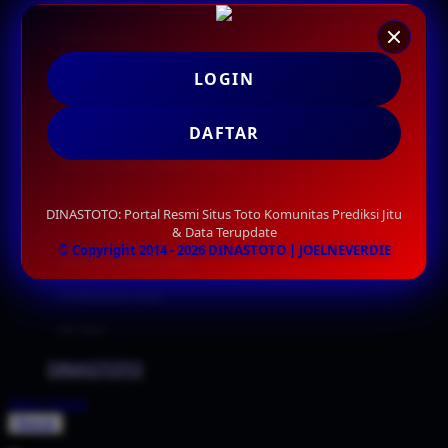
Moby
bak mandi
Momami
LOGIN
handuk
Mothercare
TOGEL LOGIN
Mustela
DAFTAR
My Buddy Tag
ayunan dan walker bayi
My K
alas bermain anak bayi
DINASTOTO: Portal Resmi Situs Toto Komunitas Prediksi Jitu
& Data Terupdate
N
© Copyright 2014 - 2026 DINASTOTO | JOELNEVERDIE
mainan anak bayi
Naif
mothercare toys
Nike
elc toys
Nordic Natural
DINASTOTO
Nuby
Akun Saya
Nuna
Masuk
Cari