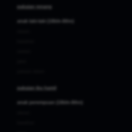
Buggygear
pakaian renang
Bumkins
anak laki-laki (18bln-8thn)
C
atasan
Cetaphil
bawahan
Chicco
setelan
Childlife
jaket
Clevamama
pakaian dalam
Cocolatte
Cottonseeds
pakaian ibu hamil
Cozy N Safe
anak perempuan (18bln-8thn)
Crane
atasan
Cybex
bawahan
D