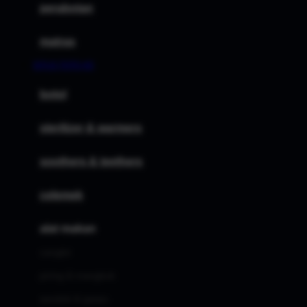
perabotan
Happy Tummy
Hauck
matras
Havaianas
SITUS TOTO 4D
Hegen
botol
Hot Wheels
sterilizer & warmers
Hybrid
I
soothers & teethers
Inlacta DHA
celemek
Interlac
alat makan
Ivenet
cangkir
J
piring & mangkuk
Jack N Jill
sendok & garpu