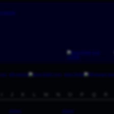
t registry
LOGIN
gift registry
store finder
I
J
K
L
M
N
O
P
Q
R
Airfree
Alamii