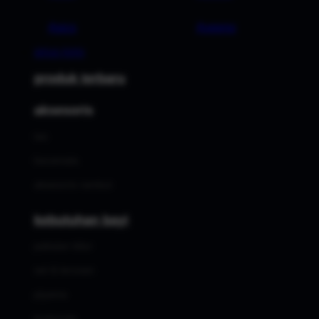
Asics
Aveeno
SITUS TOTO
produk terbaru
aksesoris
tas
kacamata
aksesoris rambut
kebutuhan bayi
pakaian tidur
set & terusan
piyama
bodysuits