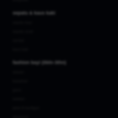
sepatu & kaus kaki
sepatu bayi
sepatu anak
sandal
kaus kaki
fashion bayi (0bln-3thn)
atasan
bawahan
gaun
setelan
jaket & kardigan
aksesoris