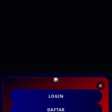
LOGIN
DAFTAR