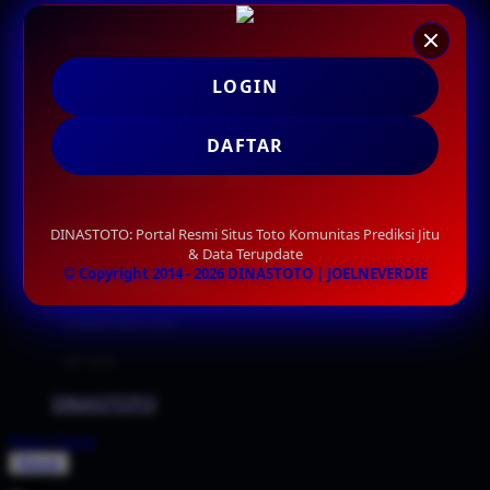
Moby
bak mandi
Momami
LOGIN
handuk
Mothercare
TOGEL LOGIN
Mustela
DAFTAR
My Buddy Tag
ayunan dan walker bayi
My K
alas bermain anak bayi
DINASTOTO: Portal Resmi Situs Toto Komunitas Prediksi Jitu
& Data Terupdate
N
© Copyright 2014 - 2026 DINASTOTO | JOELNEVERDIE
mainan anak bayi
Naif
mothercare toys
Nike
elc toys
Nordic Natural
DINASTOTO
Nuby
Akun Saya
Nuna
Masuk
Cari