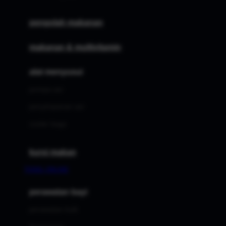
Joie
Joolz
pengolah makanan
Jujube
makanan & multivitamin
K
alat menyusui
Kiddycuts
pompa asi
Kumon
penyimpanan asi
L
cooler bags
Leapfrog
Leclerc
kursi makan
Lee Vierra
TOGEL ONLINE
Lillebaby
perawatan bayi
Little Bird Told Me
perawatan kulit
Little Miss Janis