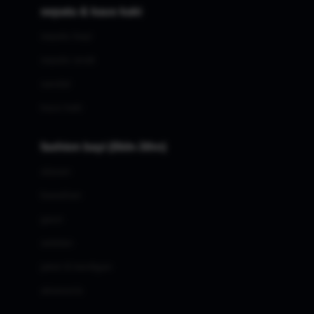
Beauty Barn
sepatu & kaus kaki
Bio Oil
sepatu bayi
Biolane
sepatu anak
Bite Fighters
sandal
Bizzi Growin
kaus kaki
Blackmores
fashion bayi (0bln-3thn)
Blooming Marvellous
atasan
Bonnels
bawahan
Bravado
gaun
Bruder
setelan
Brush Baby
jaket & kardigan
Buds Organics
aksesoris
Bugaboo