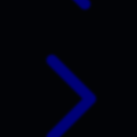
Twistshake
TY Toys
U
V
Veja
Vitaflow
Vtech
W
Waterland
Wellness
X