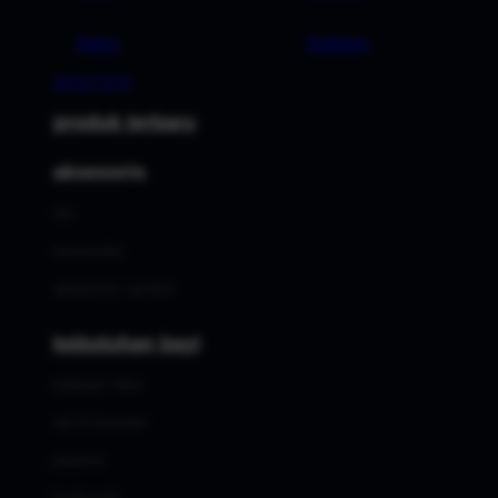
Asics
Aveeno
SITUS TOTO
produk terbaru
aksesoris
tas
kacamata
aksesoris rambut
kebutuhan bayi
pakaian tidur
set & terusan
piyama
bodysuits