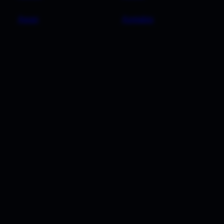
Awan
Azetabio