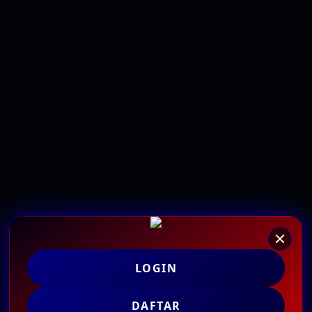
LOGIN
DAFTAR