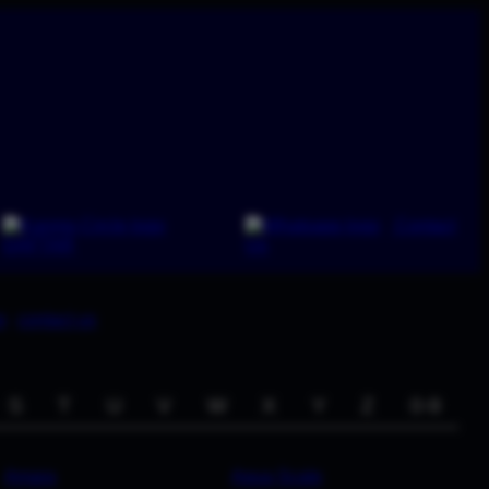
Contact
DAFTAR
Us
contact us
S
T
U
V
W
X
Y
Z
0-9
Amara
Aqua Scale