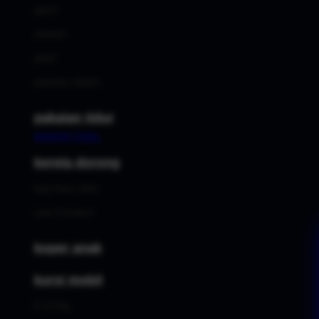
gaun
setelan
jaket
pakaian dalam
pakaian tidur
BANDAR TOGEL
kereta dorong
bayi baru lahir
usia 6 bulan+
koper anak
kursi mobil
0-13 Kg