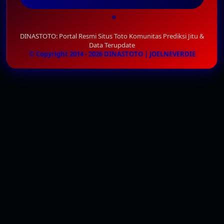
DINASTOTO: Portal Resmi Situs Toto Komunitas Prediksi Jitu &
Data Terupdate
© Copyright 2014 - 2026 DINASTOTO | JOELNEVERDIE