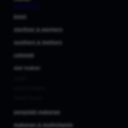
SITUS TOTO 4D
botol
sterilizer & warmers
soothers & teethers
celemek
alat makan
cangkir
piring & mangkuk
sendok & garpu
pengolah makanan
makanan & multivitamin