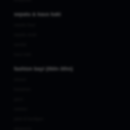
sepatu & kaus kaki
sepatu bayi
sepatu anak
sandal
kaus kaki
fashion bayi (0bln-3thn)
atasan
bawahan
gaun
setelan
jaket & kardigan
aksesoris