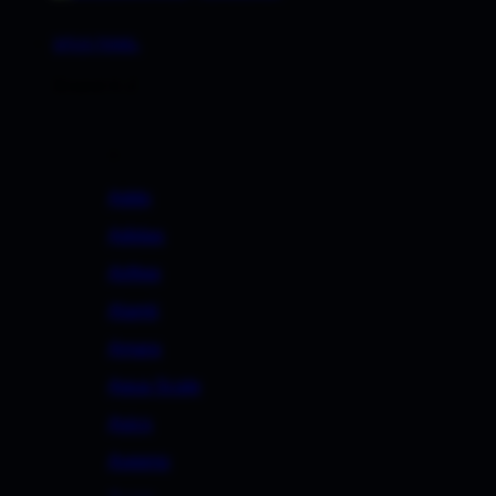
SITUS TOGEL
Brand A-Z
A
Addo
Adidas
Airfree
Alamii
Amara
Aqua Scale
Asics
Aveeno