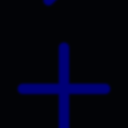
Xootz
Y
Yamatoya
Z
Zaxy
Zoggs
0-9
4Moms
59S