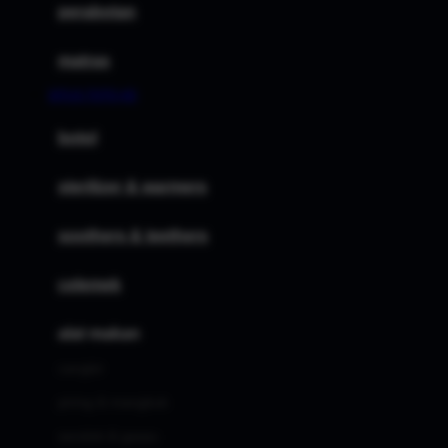
perabotan
Happy Tummy
Hauck
matras
Havaianas
SITUS TOTO 4D
Hegen
botol
Hot Wheels
sterilizer & warmers
Hybrid
I
soothers & teethers
Inlacta DHA
celemek
Interlac
alat makan
Ivenet
cangkir
J
piring & mangkuk
Jack N Jill
sendok & garpu