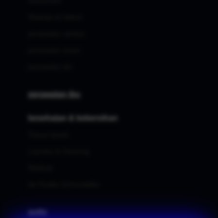
Sunscreen
London Taxi
Shampo & Sabun
Love To Dream
perawatan rambut
M
perawatan mulut
Magformers
perawatan diri
Mama's Choice
perawatan ibu
Mamas&Papas
Mamaway
kesehatan & kebersihan
Maxi Cosi
Tissue basah
Megabloks
Laundry & Cleaning
Micro
Medical
MiDeer
Air Purifier & Humidifier
Mimi & Lula
potty
Mini Monkey