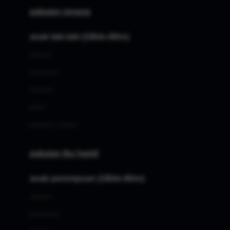
Buggygear
pakaian renang
Bumkins
anak laki-laki (18bln-8thn)
C
atasan
Cetaphil
bawahan
Chicco
setelan
Childlife
jaket
Clevamama
pakaian dalam
Cocolatte
Cottonseeds
pakaian ibu hamil
Cozy N Safe
anak perempuan (18bln-8thn)
Crane
atasan
Cybex
bawahan
D