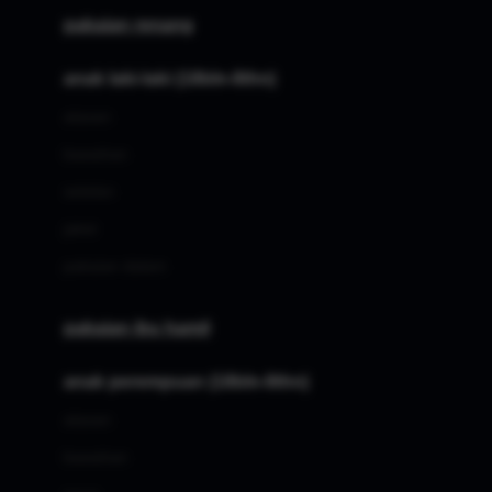
Buggygear
pakaian renang
Bumkins
anak laki-laki (18bln-8thn)
C
atasan
Cetaphil
bawahan
Chicco
setelan
Childlife
jaket
Clevamama
pakaian dalam
Cocolatte
Cottonseeds
pakaian ibu hamil
Cozy N Safe
anak perempuan (18bln-8thn)
Crane
atasan
Cybex
bawahan
D