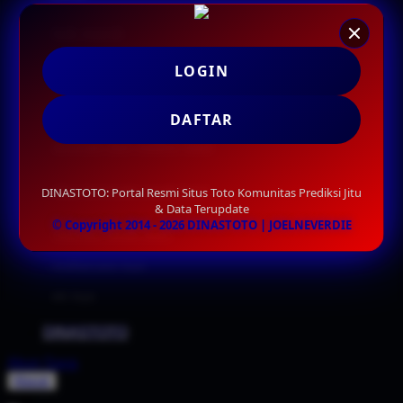
Moby
bak mandi
Momami
LOGIN
handuk
Mothercare
TOGEL LOGIN
Mustela
DAFTAR
My Buddy Tag
ayunan dan walker bayi
My K
alas bermain anak bayi
DINASTOTO: Portal Resmi Situs Toto Komunitas Prediksi Jitu
& Data Terupdate
N
© Copyright 2014 - 2026 DINASTOTO | JOELNEVERDIE
mainan anak bayi
Naif
mothercare toys
Nike
elc toys
Nordic Natural
DINASTOTO
Nuby
Akun Saya
Nuna
Masuk
Cari