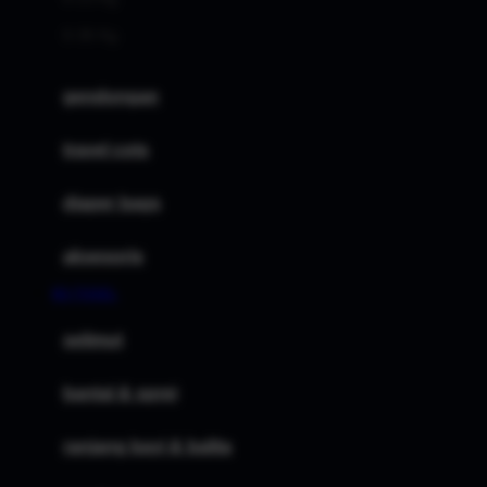
Felt So Sweet
0-36 Kg
Fisher Price
Flipper
gendongan
Friends Of Sally
travel cots
G
Gb
diaper bags
Geko
aksesoris
Graco
BO TOGEL
Gund
selimut
H
bantal & sprei
Habbie
Haenim
ranjang bayi & balita
Happy Horse