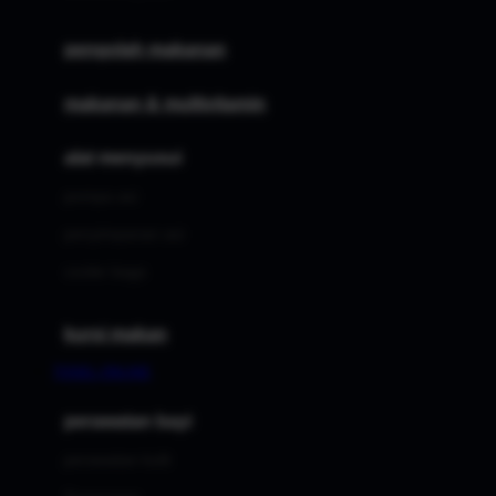
Joie
Joolz
pengolah makanan
Jujube
makanan & multivitamin
K
alat menyusui
Kiddycuts
pompa asi
Kumon
penyimpanan asi
L
cooler bags
Leapfrog
Leclerc
kursi makan
Lee Vierra
TOGEL ONLINE
Lillebaby
perawatan bayi
Little Bird Told Me
perawatan kulit
Little Miss Janis