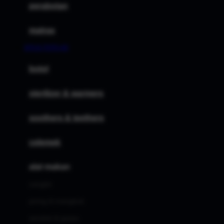
perabotan
Happy Tummy
Hauck
matras
Havaianas
SITUS TOTO 4D
Hegen
botol
Hot Wheels
sterilizer & warmers
Hybrid
I
soothers & teethers
Inlacta DHA
celemek
Interlac
alat makan
Ivenet
cangkir
J
piring & mangkuk
Jack N Jill
sendok & garpu