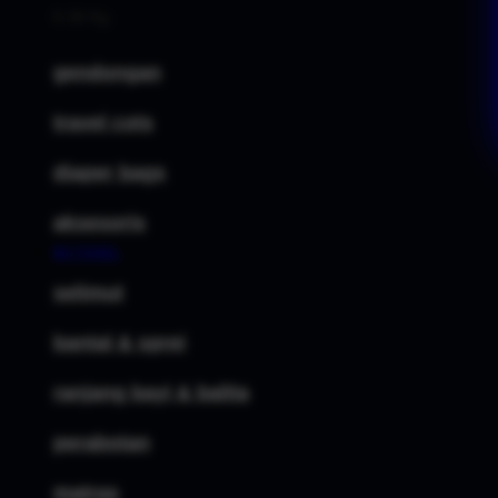
0-36 Kg
gendongan
travel cots
diaper bags
aksesoris
BO TOGEL
selimut
bantal & sprei
ranjang bayi & balita
perabotan
matras