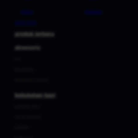
Asics
Aveeno
SITUS TOTO
produk terbaru
aksesoris
tas
kacamata
aksesoris rambut
kebutuhan bayi
pakaian tidur
set & terusan
piyama
bodysuits