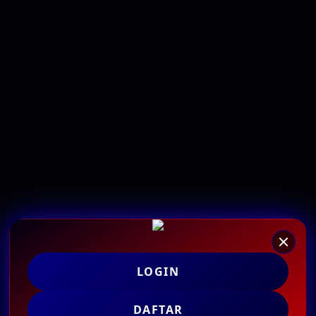
LOGIN
DAFTAR