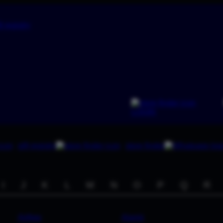
t registry
LOGIN
gift registry
store finder
I
J
K
L
M
N
O
P
Q
R
Airfree
Alamii