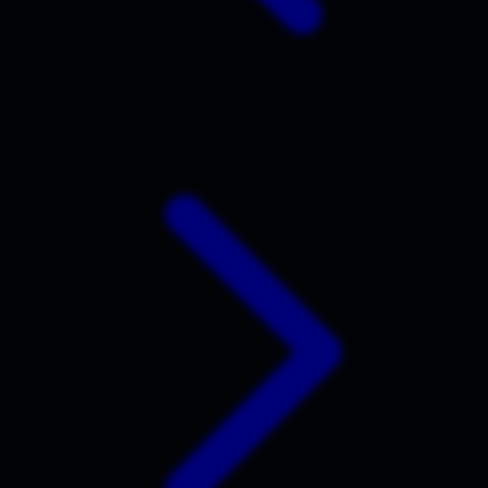
Twistshake
TY Toys
U
V
Veja
Vitaflow
Vtech
W
Waterland
Wellness
X