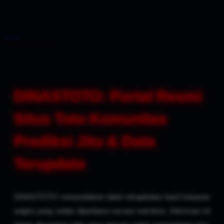
Share product:
DINASTOTO: Portal Resmi
Situs Toto Komunitas
Prediksi Jitu & Data
Terupdate
DINASTOTO menyediakan tabel rekapitulasi hasil keluaran
angka yang selalu diperbarui secara real-time. Informasi ini