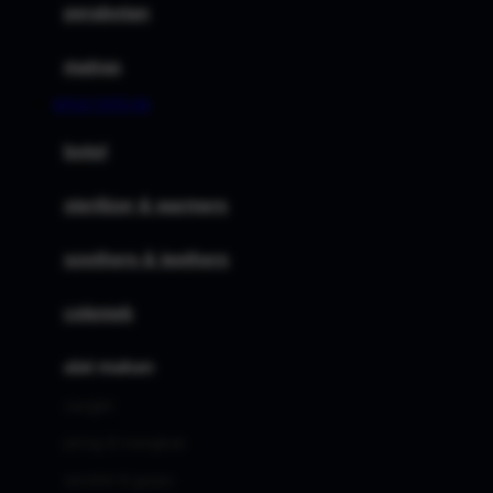
perabotan
Happy Tummy
Hauck
matras
Havaianas
SITUS TOTO 4D
Hegen
botol
Hot Wheels
sterilizer & warmers
Hybrid
I
soothers & teethers
Inlacta DHA
celemek
Interlac
alat makan
Ivenet
cangkir
J
piring & mangkuk
Jack N Jill
sendok & garpu