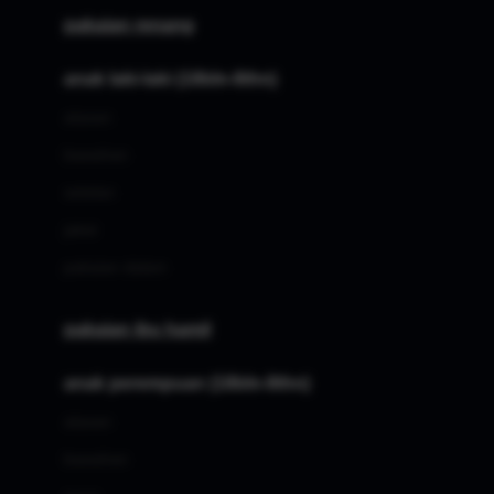
Buggygear
pakaian renang
Bumkins
anak laki-laki (18bln-8thn)
C
atasan
Cetaphil
bawahan
Chicco
setelan
Childlife
jaket
Clevamama
pakaian dalam
Cocolatte
Cottonseeds
pakaian ibu hamil
Cozy N Safe
anak perempuan (18bln-8thn)
Crane
atasan
Cybex
bawahan
D