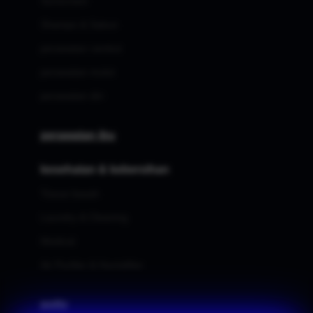
Sunscreen
London Taxi
Shampo & Sabun
Love To Dream
perawatan rambut
M
perawatan mulut
Magformers
perawatan diri
Mama's Choice
perawatan ibu
Mamas&Papas
Mamaway
kesehatan & kebersihan
Maxi Cosi
Tissue basah
Megabloks
Laundry & Cleaning
Micro
Medical
MiDeer
Air Purifier & Humidifier
Mimi & Lula
potty
Mini Monkey