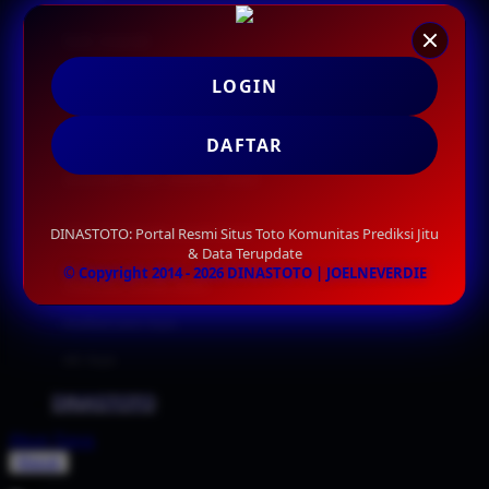
Moby
bak mandi
Momami
LOGIN
handuk
Mothercare
TOGEL LOGIN
Mustela
DAFTAR
My Buddy Tag
ayunan dan walker bayi
My K
alas bermain anak bayi
DINASTOTO: Portal Resmi Situs Toto Komunitas Prediksi Jitu
& Data Terupdate
N
© Copyright 2014 - 2026 DINASTOTO | JOELNEVERDIE
mainan anak bayi
Naif
mothercare toys
Nike
elc toys
Nordic Natural
DINASTOTO
Nuby
Akun Saya
Nuna
Masuk
Cari