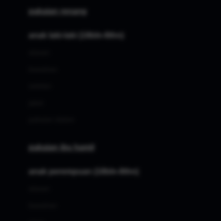
Buggygear
pakaian renang
Bumkins
anak laki-laki (18bln-8thn)
C
atasan
Cetaphil
bawahan
Chicco
setelan
Childlife
jaket
Clevamama
pakaian dalam
Cocolatte
Cottonseeds
pakaian ibu hamil
Cozy N Safe
anak perempuan (18bln-8thn)
Crane
atasan
Cybex
bawahan
D