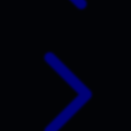
Twistshake
TY Toys
U
V
Veja
Vitaflow
Vtech
W
Waterland
Wellness
X