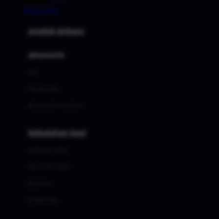
Awan
SITUS TOTO
Azetabio
produk terbaru
B
aksesoris
Baabaasheepz
tas
Babiators
kacamata
Baby Dove
aksesoris rambut
Baby Jogger
Baby Rovega
kebutuhan bayi
Babybee
pakaian tidur
Banana Boat
set & terusan
Banz
piyama
Barbie
bodysuits
Beaba