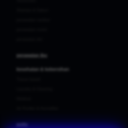
Sunscreen
London Taxi
Shampo & Sabun
Love To Dream
perawatan rambut
M
perawatan mulut
Magformers
perawatan diri
Mama's Choice
perawatan ibu
Mamas&Papas
Mamaway
kesehatan & kebersihan
Maxi Cosi
Tissue basah
Megabloks
Laundry & Cleaning
Micro
Medical
MiDeer
Air Purifier & Humidifier
Mimi & Lula
potty
Mini Monkey