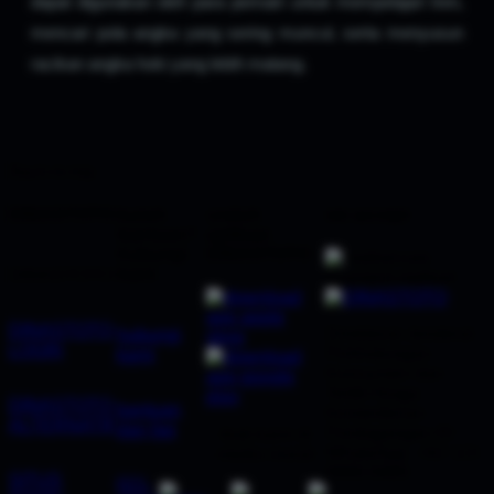
dapat digunakan oleh para pemain untuk mempelajari tren,
mencari pola angka yang sering muncul, serta menyusun
racikan angka hoki yang lebih matang.
Back to top
DINASTOTO
butuh
unduh
we accept
bantuan?
aplikasi
hubungi
DINASTOTO
kami
DINASTOTO
DINASTOTO
Direktorat Jenderal
hubungi
LOGIN
Perlindungan
kami
Konsumen dan
Tertib Niaga
DINASTOTO
bantuan
Kementerian
ALTERNATIF
dan faq
Perdagangan RI
ikuti kami di
WhatsApp: +62 123
media sosial
8888 8989
SITUS
021-