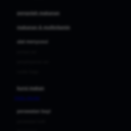
Joie
Joolz
pengolah makanan
Jujube
makanan & multivitamin
K
alat menyusui
Kiddycuts
pompa asi
Kumon
penyimpanan asi
L
cooler bags
Leapfrog
Leclerc
kursi makan
Lee Vierra
TOGEL ONLINE
Lillebaby
perawatan bayi
Little Bird Told Me
perawatan kulit
Little Miss Janis