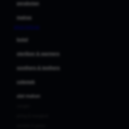
perabotan
Happy Tummy
Hauck
matras
Havaianas
SITUS TOTO 4D
Hegen
botol
Hot Wheels
sterilizer & warmers
Hybrid
I
soothers & teethers
Inlacta DHA
celemek
Interlac
alat makan
Ivenet
cangkir
J
piring & mangkuk
Jack N Jill
sendok & garpu