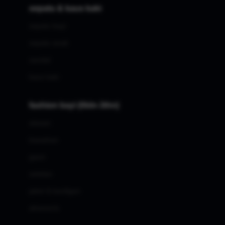
Beauty Barn
sepatu & kaus kaki
Bio Oil
sepatu bayi
Biolane
sepatu anak
Bite Fighters
sandal
Bizzi Growin
kaus kaki
Blackmores
fashion bayi (0bln-3thn)
Blooming Marvellous
atasan
Bonnels
bawahan
Bravado
gaun
Bruder
setelan
Brush Baby
jaket & kardigan
Buds Organics
aksesoris
Bugaboo