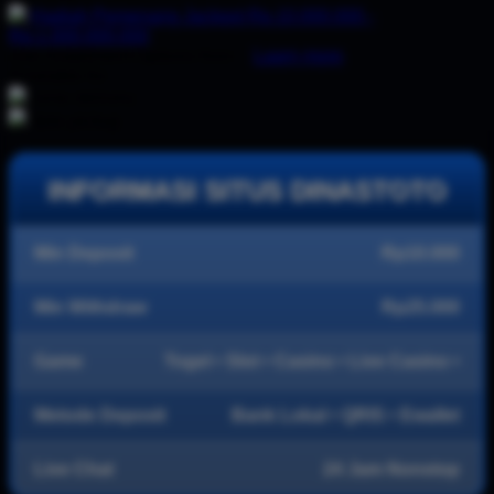
Hadiah Pemenang Jackpot
Rp.10.000.000
-
Q
Rp.1.000.000.000
Use Installment Options from
.
Laarn more
QV Baby
Available for :
home delivery
R
store pickup
Real Shades
INFORMASI SITUS DINASTOTO
Red Castle
Ribbon Madness
Min Deposit
Rp10.000
S
Min Withdraw
Rp25.000
Sebamed
Silver Cross
Game
Togel • Slot • Casino • Live Casino •
Simply Idea
Metode Deposit
Bank Lokal • QRIS • Ewallet
Skip Hop
Spectra
Live Chat
24 Jam Nonstop