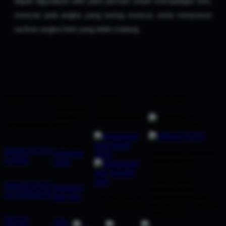
dapat digunakan oleh para pemain untuk mempelajari tren,
mencari pola angka yang sering muncul, serta menyusun
racikan angka hoki yang lebih matang.
Back to top
DINASTOTO
butuh
unduh
we accept
bantuan?
aplikasi
hubungi
DINASTOTO
kami
DINASTOTO
DINASTOTO
Direktorat Jenderal
hubungi
LOGIN
Perlindungan
kami
Konsumen dan
Tertib Niaga
DINASTOTO
bantuan
Kementerian
ALTERNATIF
dan faq
Perdagangan RI
ikuti kami di
WhatsApp: +62 123
media sosial
8888 8989
SITUS
021-