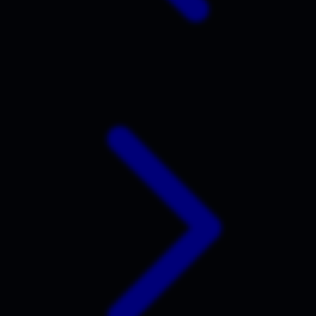
Twistshake
TY Toys
U
V
Veja
Vitaflow
Vtech
W
Waterland
Wellness
X