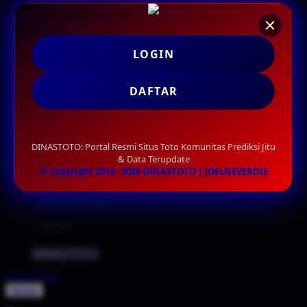
Moby
bak mandi
Momami
LOGIN
handuk
Mothercare
TOGEL LOGIN
Mustela
DAFTAR
My Buddy Tag
ayunan dan walker bayi
My K
alas bermain anak bayi
DINASTOTO: Portal Resmi Situs Toto Komunitas Prediksi Jitu
& Data Terupdate
N
© Copyright 2014 - 2026 DINASTOTO | JOELNEVERDIE
mainan anak bayi
Naif
mothercare toys
Nike
elc toys
Nordic Natural
DINASTOTO
Nuby
Akun Saya
Nuna
Masuk
Cari