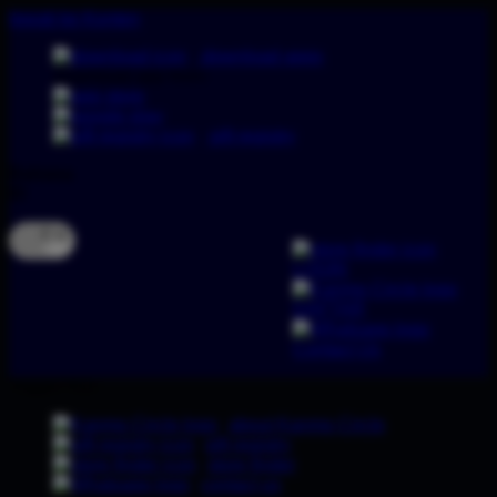
lewati ke Konten
download apps
download app from:
gift registry
Bahasa
ID
LOGIN
DAFTAR
Contact Us
Toggle Nav
about Kanmo Circle
gift registry
store finder
contact us