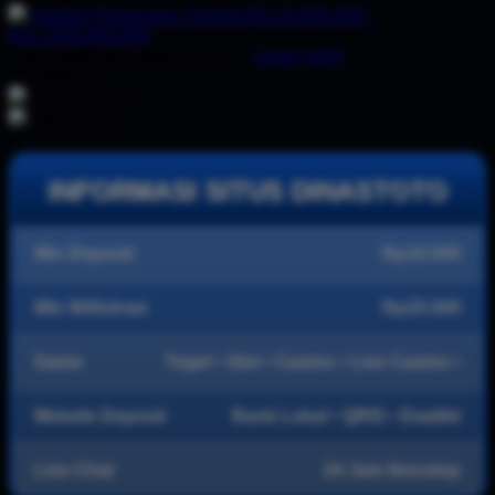
Hadiah Pemenang Jackpot
Rp.10.000.000
-
Q
Rp.1.000.000.000
Use Installment Options from
.
Laarn more
QV Baby
Available for :
home delivery
R
store pickup
Real Shades
INFORMASI SITUS DINASTOTO
Red Castle
Ribbon Madness
Min Deposit
Rp10.000
S
Min Withdraw
Rp25.000
Sebamed
Silver Cross
Game
Togel • Slot • Casino • Live Casino •
Simply Idea
Metode Deposit
Bank Lokal • QRIS • Ewallet
Skip Hop
Spectra
Live Chat
24 Jam Nonstop