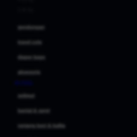
Felt So Sweet
0-36 Kg
Fisher Price
Flipper
gendongan
Friends Of Sally
travel cots
G
Gb
diaper bags
Geko
aksesoris
Graco
BO TOGEL
Gund
selimut
H
bantal & sprei
Habbie
Haenim
ranjang bayi & balita
Happy Horse