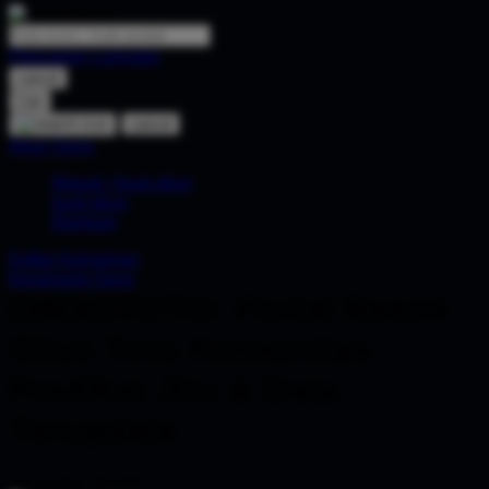
O
Oh Ma Grain
Pencarian Lanjutan
cancel
Okiedog
Cari
cancel
P
Akun Saya
Peachy
Masuk / buat akun
buat akun
Phil & Ted's
Bantuan
Philips Avent
Daftar Keinginan
Pigeon
Keranjang Saya
DINASTOTO: Portal Resmi
Playgro
Situs Toto Komunitas
Poled Global
Prediksi Jitu & Data
Ponycycle
Terupdate
Puma
Pureats
Serendah
10.000