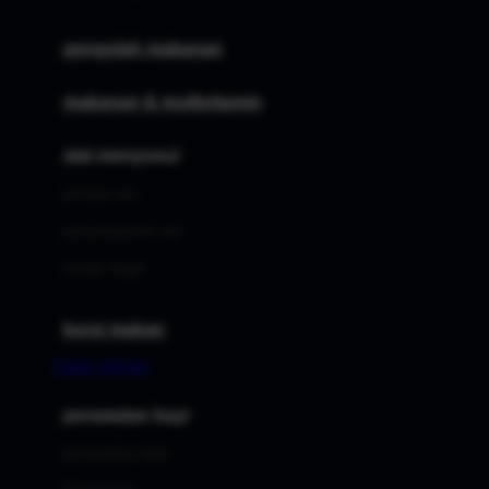
Joie
Joolz
pengolah makanan
Jujube
makanan & multivitamin
K
alat menyusui
Kiddycuts
pompa asi
Kumon
penyimpanan asi
L
cooler bags
Leapfrog
Leclerc
kursi makan
Lee Vierra
TOGEL ONLINE
Lillebaby
perawatan bayi
Little Bird Told Me
perawatan kulit
Little Miss Janis