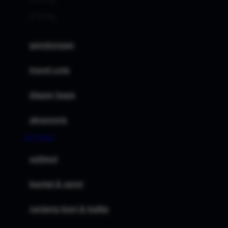
Felt So Sweet
0-36 Kg
Fisher Price
Flipper
gendongan
Friends Of Sally
travel cots
G
Gb
diaper bags
Geko
aksesoris
Graco
BO TOGEL
Gund
selimut
H
bantal & sprei
Habbie
Haenim
ranjang bayi & balita
Happy Horse