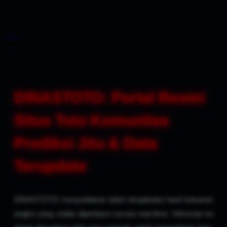
Share product:
DINASTOTO: Portal Resmi
Situs Toto Komunitas
Prediksi Jitu & Data
Terupdate
DINASTOTO menyediakan tabel rekapitulasi hasil keluaran
angka yang selalu diperbarui secara real-time. Informasi ini