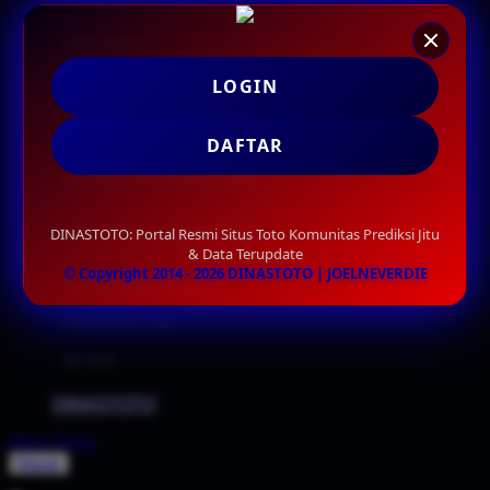
Moby
bak mandi
Momami
LOGIN
handuk
Mothercare
TOGEL LOGIN
Mustela
DAFTAR
My Buddy Tag
ayunan dan walker bayi
My K
alas bermain anak bayi
DINASTOTO: Portal Resmi Situs Toto Komunitas Prediksi Jitu
& Data Terupdate
N
© Copyright 2014 - 2026 DINASTOTO | JOELNEVERDIE
mainan anak bayi
Naif
mothercare toys
Nike
elc toys
Nordic Natural
DINASTOTO
Nuby
Akun Saya
Nuna
Masuk
Cari