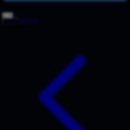
Squishmallows
choose qty
Starbooks
DAFTAR
Stick-O
LOGIN
Share product:
Stokke
Sudocrem
Sumimo
Sunnylife
Sun-Staches
Swimava
T
Tommee Tippee
Trunki
Tutti Bambini