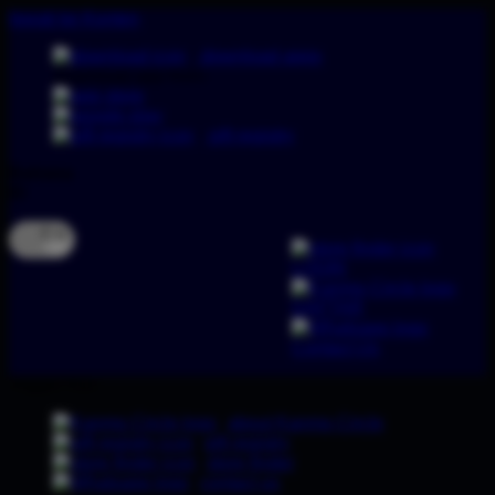
lewati ke Konten
download apps
download app from:
gift registry
Bahasa
ID
LOGIN
DAFTAR
Contact Us
Toggle Nav
about Kanmo Circle
gift registry
store finder
contact us