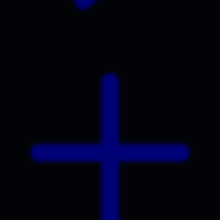
Xootz
Y
Yamatoya
Z
Zaxy
Zoggs
0-9
4Moms
59S