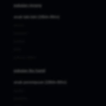
Buggygear
pakaian renang
Bumkins
anak laki-laki (18bln-8thn)
C
atasan
Cetaphil
bawahan
Chicco
setelan
Childlife
jaket
Clevamama
pakaian dalam
Cocolatte
Cottonseeds
pakaian ibu hamil
Cozy N Safe
anak perempuan (18bln-8thn)
Crane
atasan
Cybex
bawahan
D