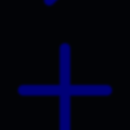
Xootz
Y
Yamatoya
Z
Zaxy
Zoggs
0-9
4Moms
59S