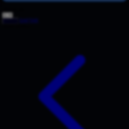
Squishmallows
choose qty
Starbooks
DAFTAR
Stick-O
LOGIN
Share product:
Stokke
Sudocrem
Sumimo
Sunnylife
Sun-Staches
Swimava
T
Tommee Tippee
Trunki
Tutti Bambini