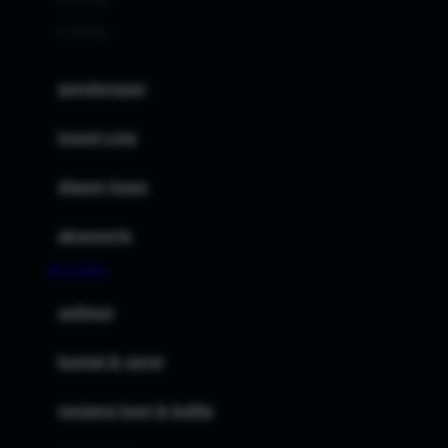
Felt So Sweet
0-36 Kg
Fisher Price
Flipper
gendongan
Friends Of Sally
travel cots
G
Gb
diaper bags
Geko
aksesoris
Graco
BO TOGEL
Gund
selimut
H
bantal & sprei
Habbie
Haenim
ranjang bayi & balita
Happy Horse