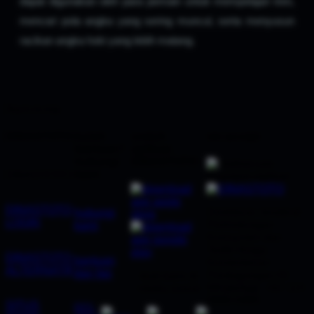
dapat digunakan oleh para pemain untuk mempelajari tren,
mencari pola angka yang sering muncul, serta menyusun
racikan angka hoki yang lebih matang.
Back to top
DINASTOTO
butuh
unduh
we accept
bantuan?
aplikasi
hubungi
DINASTOTO
kami
DINASTOTO
DINASTOTO
Direktorat Jenderal
hubungi
LOGIN
Perlindungan
kami
Konsumen dan
Tertib Niaga
DINASTOTO
bantuan
Kementerian
ALTERNATIF
dan faq
Perdagangan RI
ikuti kami di
WhatsApp: +62 123
media sosial
8888 8989
SITUS
021-