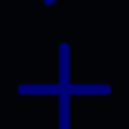
Xootz
Y
Yamatoya
Z
Zaxy
Zoggs
0-9
4Moms
59S