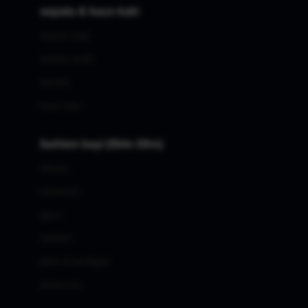
Beauty Barn
sepatu & kaus kaki
Bio Oil
sepatu bayi
Biolane
sepatu anak
Bite Fighters
sandal
Bizzi Growin
kaus kaki
Blackmores
fashion bayi (0bln-3thn)
Blooming Marvellous
atasan
Bonnels
bawahan
Bravado
gaun
Bruder
setelan
Brush Baby
jaket & kardigan
Buds Organics
aksesoris
Bugaboo