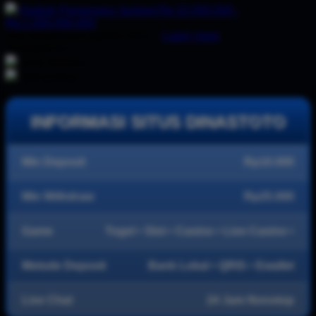
Hadiah Pemenang Jackpot
Rp.10.000.000
-
Q
Rp.1.000.000.000
Use Installment Options from
.
Laarn more
QV Baby
Available for :
home delivery
R
store pickup
Real Shades
INFORMASI SITUS DINASTOTO
Red Castle
Ribbon Madness
Min Deposit
Rp10.000
S
Min Withdraw
Rp25.000
Sebamed
Silver Cross
Game
Togel • Slot • Casino • Live Casino •
Simply Idea
Metode Deposit
Bank Lokal • QRIS • Ewallet
Skip Hop
Spectra
Live Chat
24 Jam Nonstop