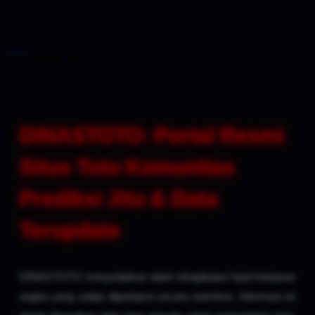
Share product:
DINASTOTO: Portal Resmi
Situs Toto Komunitas
Prediksi Jitu & Data
Terupdate
DINASTOTO menyediakan tabel rekapitulasi hasil keluaran
angka yang selalu diperbarui secara real-time. Informasi ini