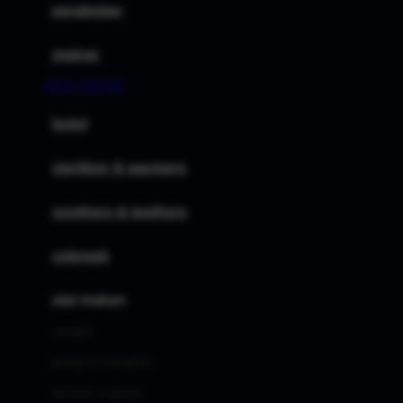
perabotan
Happy Tummy
Hauck
matras
Havaianas
SITUS TOTO 4D
Hegen
botol
Hot Wheels
sterilizer & warmers
Hybrid
I
soothers & teethers
Inlacta DHA
celemek
Interlac
alat makan
Ivenet
cangkir
J
piring & mangkuk
Jack N Jill
sendok & garpu