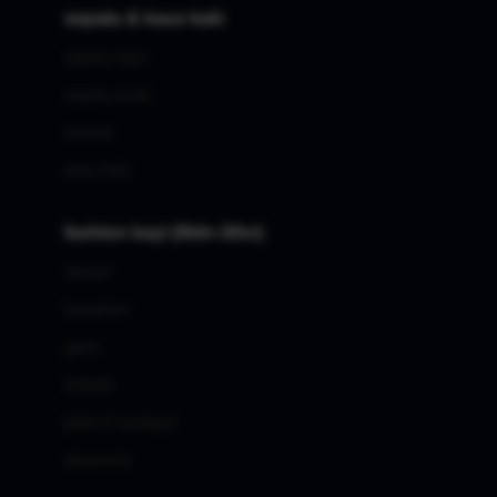
Beauty Barn
sepatu & kaus kaki
Bio Oil
sepatu bayi
Biolane
sepatu anak
Bite Fighters
sandal
Bizzi Growin
kaus kaki
Blackmores
fashion bayi (0bln-3thn)
Blooming Marvellous
atasan
Bonnels
bawahan
Bravado
gaun
Bruder
setelan
Brush Baby
jaket & kardigan
Buds Organics
aksesoris
Bugaboo