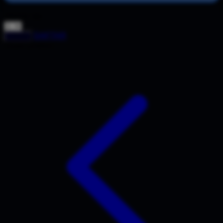
Squishmallows
choose qty
Starbooks
DAFTAR
Stick-O
LOGIN
Share product:
Stokke
Sudocrem
Sumimo
Sunnylife
Sun-Staches
Swimava
T
Tommee Tippee
Trunki
Tutti Bambini