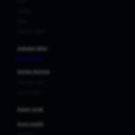
gaun
Dae Organics
setelan
Docare
jaket
Doona
pakaian dalam
Down To Earth
Drew
pakaian tidur
Dr. Brown's
BANDAR TOGEL
E
kereta dorong
ELC
bayi baru lahir
Ergobaby
usia 6 bulan+
Expert Care
koper anak
Ezyroller
kursi mobil
F
0-13 Kg