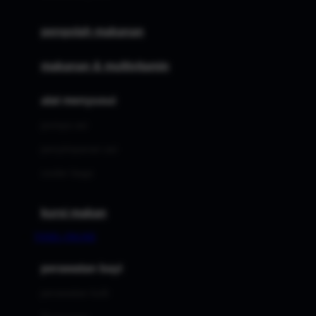
Joie
Joolz
pengolah makanan
Jujube
makanan & multivitamin
K
alat menyusui
Kiddycuts
pompa asi
Kumon
penyimpanan asi
L
cooler bags
Leapfrog
Leclerc
kursi makan
Lee Vierra
TOGEL ONLINE
Lillebaby
perawatan bayi
Little Bird Told Me
perawatan kulit
Little Miss Janis