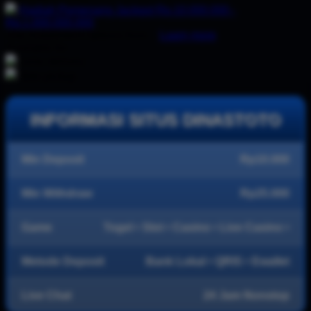
Hadiah Pemenang Jackpot
Rp.10.000.000
-
Q
Rp.1.000.000.000
Use Installment Options from
.
Laarn more
QV Baby
Available for :
home delivery
R
store pickup
Real Shades
INFORMASI SITUS DINASTOTO
Red Castle
Ribbon Madness
Min Deposit
Rp10.000
S
Min Withdraw
Rp25.000
Sebamed
Silver Cross
Game
Togel • Slot • Casino • Live Casino •
Simply Idea
Metode Deposit
Bank Lokal • QRIS • Ewallet
Skip Hop
Spectra
Live Chat
24 Jam Nonstop