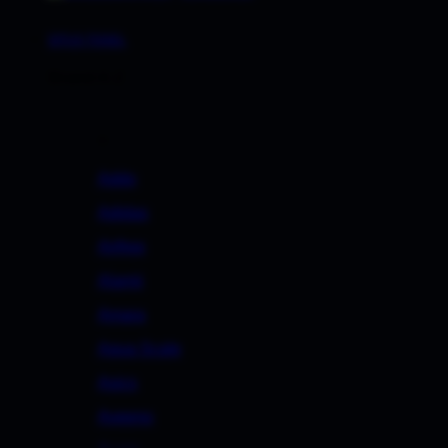
SITUS TOGEL
Brand A-Z
A
Addo
Adidas
Airfree
Alamii
Amara
Aqua Scale
Asics
Aveeno