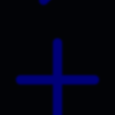
Xootz
Y
Yamatoya
Z
Zaxy
Zoggs
0-9
4Moms
59S