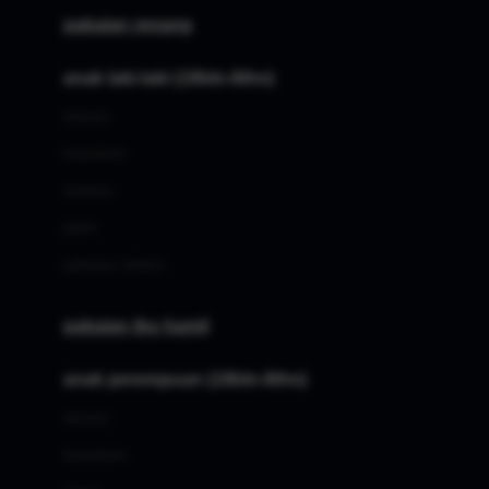
Buggygear
pakaian renang
Bumkins
anak laki-laki (18bln-8thn)
C
atasan
Cetaphil
bawahan
Chicco
setelan
Childlife
jaket
Clevamama
pakaian dalam
Cocolatte
Cottonseeds
pakaian ibu hamil
Cozy N Safe
anak perempuan (18bln-8thn)
Crane
atasan
Cybex
bawahan
D