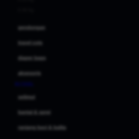
Felt So Sweet
0-36 Kg
Fisher Price
Flipper
gendongan
Friends Of Sally
travel cots
G
Gb
diaper bags
Geko
aksesoris
Graco
BO TOGEL
Gund
selimut
H
bantal & sprei
Habbie
Haenim
ranjang bayi & balita
Happy Horse