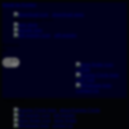
lewati ke Konten
download apps
download app from:
gift registry
Bahasa
ID
LOGIN
DAFTAR
Contact Us
Toggle Nav
about Kanmo Circle
gift registry
store finder
contact us