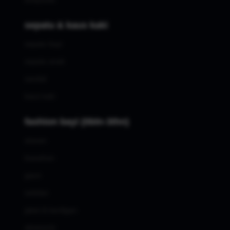
sepatu & kaus kaki
sepatu bayi
sepatu anak
sandal
kaus kaki
fashion bayi (0bln-3thn)
atasan
bawahan
gaun
setelan
jaket & kardigan
aksesoris