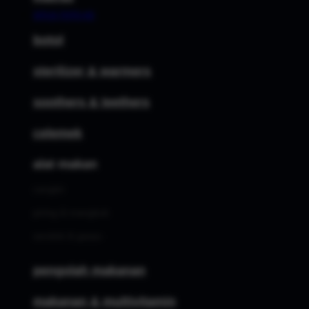
SITUS TOTO 4D
botol
sterilizer & warmers
soothers & teethers
celemek
alat makan
cangkir
piring & mangkuk
sendok & garpu
pengolah makanan
makanan & multivitamin