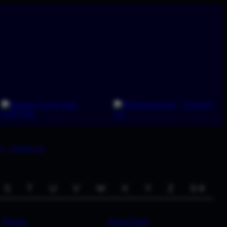
Contact
DAFTAR
Us
contact us
S
T
U
V
W
X
Y
Z
0-9
Amara
Aqua Scale