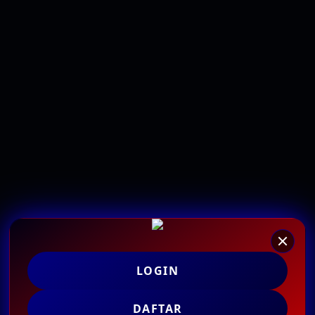
LOGIN
DAFTAR