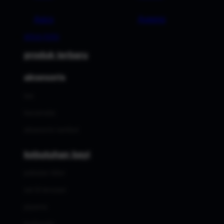
Asics
Aveeno
SITUS TOTO
produk terbaru
aksesoris
tas
kacamata
aksesoris rambut
kebutuhan bayi
pakaian tidur
set & terusan
piyama
bodysuits