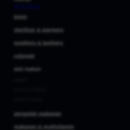
SITUS TOTO 4D
botol
sterilizer & warmers
soothers & teethers
celemek
alat makan
cangkir
piring & mangkuk
sendok & garpu
pengolah makanan
makanan & multivitamin