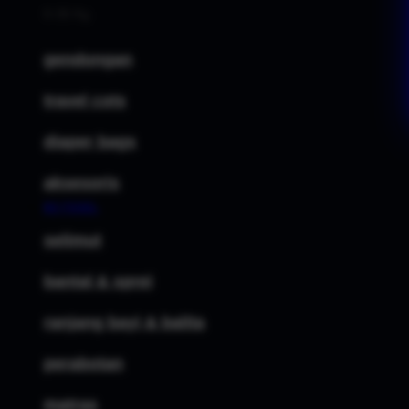
0-36 Kg
gendongan
travel cots
diaper bags
aksesoris
BO TOGEL
selimut
bantal & sprei
ranjang bayi & balita
perabotan
matras