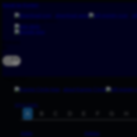
lewati ke Konten
download apps
gif
download app from:
Bahasa
ID
Toggle Nav
about Kanmo Circle
SITUS TOGEL
A
B
C
D
E
F
G
H
Addo
Adidas