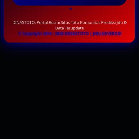
DINASTOTO: Portal Resmi Situs Toto Komunitas Prediksi Jitu &
Data Terupdate
© Copyright 2014 - 2026 DINASTOTO | JOELNEVERDIE