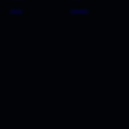
Awan
Azetabio