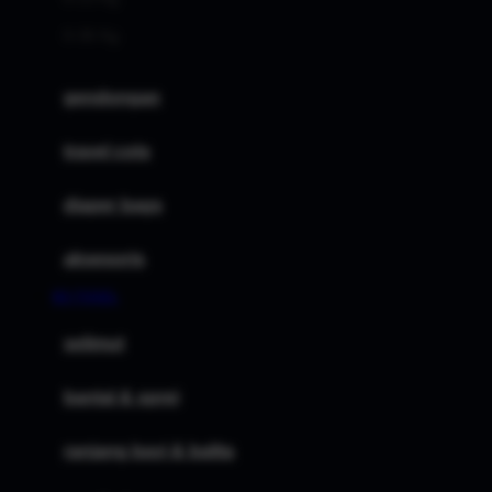
Felt So Sweet
0-36 Kg
Fisher Price
Flipper
gendongan
Friends Of Sally
travel cots
G
Gb
diaper bags
Geko
aksesoris
Graco
BO TOGEL
Gund
selimut
H
bantal & sprei
Habbie
Haenim
ranjang bayi & balita
Happy Horse