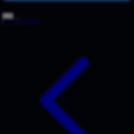
Squishmallows
choose qty
Starbooks
DAFTAR
Stick-O
LOGIN
Share product:
Stokke
Sudocrem
Sumimo
Sunnylife
Sun-Staches
Swimava
T
Tommee Tippee
Trunki
Tutti Bambini