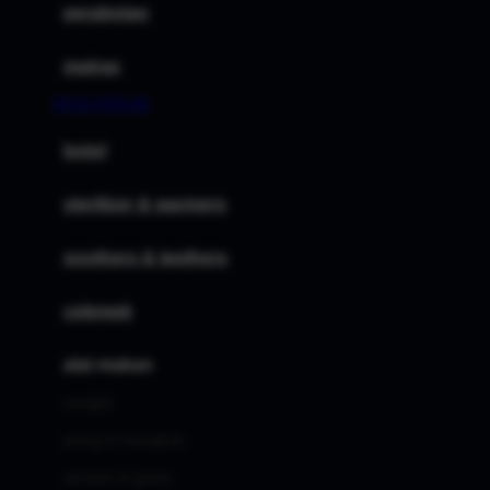
perabotan
Happy Tummy
Hauck
matras
Havaianas
SITUS TOTO 4D
Hegen
botol
Hot Wheels
sterilizer & warmers
Hybrid
I
soothers & teethers
Inlacta DHA
celemek
Interlac
alat makan
Ivenet
cangkir
J
piring & mangkuk
Jack N Jill
sendok & garpu