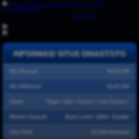
Hadiah Pemenang Jackpot
Rp.10.000.000
-
Q
Rp.1.000.000.000
Use Installment Options from
.
Laarn more
QV Baby
Available for :
home delivery
R
store pickup
Real Shades
INFORMASI SITUS DINASTOTO
Red Castle
Ribbon Madness
Min Deposit
Rp10.000
S
Min Withdraw
Rp25.000
Sebamed
Silver Cross
Game
Togel • Slot • Casino • Live Casino •
Simply Idea
Metode Deposit
Bank Lokal • QRIS • Ewallet
Skip Hop
Spectra
Live Chat
24 Jam Nonstop