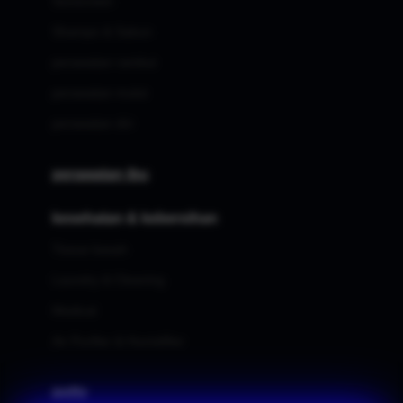
Sunscreen
London Taxi
Shampo & Sabun
Love To Dream
perawatan rambut
M
perawatan mulut
Magformers
perawatan diri
Mama's Choice
perawatan ibu
Mamas&Papas
Mamaway
kesehatan & kebersihan
Maxi Cosi
Tissue basah
Megabloks
Laundry & Cleaning
Micro
Medical
MiDeer
Air Purifier & Humidifier
Mimi & Lula
potty
Mini Monkey