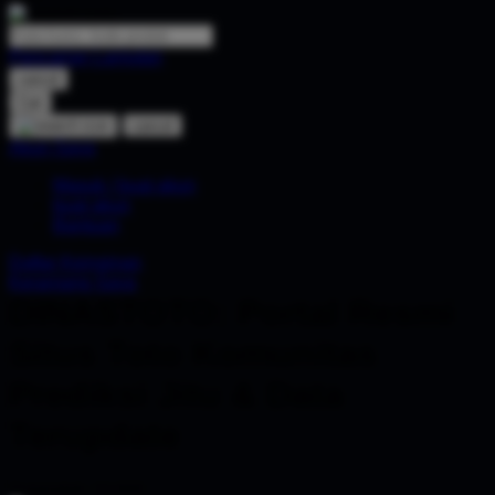
O
Oh Ma Grain
Pencarian Lanjutan
cancel
Okiedog
Cari
cancel
P
Akun Saya
Peachy
Masuk / buat akun
buat akun
Phil & Ted's
Bantuan
Philips Avent
Daftar Keinginan
Pigeon
Keranjang Saya
DINASTOTO: Portal Resmi
Playgro
Situs Toto Komunitas
Poled Global
Prediksi Jitu & Data
Ponycycle
Terupdate
Puma
Pureats
Serendah
10.000