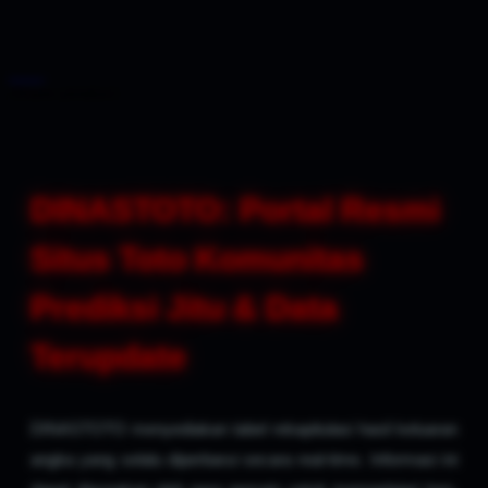
Share product:
DINASTOTO: Portal Resmi
Situs Toto Komunitas
Prediksi Jitu & Data
Terupdate
DINASTOTO menyediakan tabel rekapitulasi hasil keluaran
angka yang selalu diperbarui secara real-time. Informasi ini