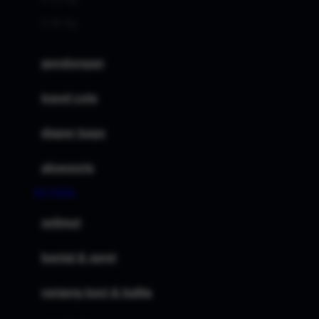
Felt So Sweet
0-36 Kg
Fisher Price
Flipper
gendongan
Friends Of Sally
travel cots
G
Gb
diaper bags
Geko
aksesoris
Graco
BO TOGEL
Gund
selimut
H
bantal & sprei
Habbie
Haenim
ranjang bayi & balita
Happy Horse