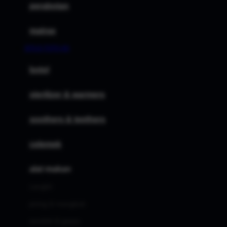
perabotan
Happy Tummy
Hauck
matras
Havaianas
SITUS TOTO 4D
Hegen
botol
Hot Wheels
sterilizer & warmers
Hybrid
I
soothers & teethers
Inlacta DHA
celemek
Interlac
alat makan
Ivenet
cangkir
J
piring & mangkuk
Jack N Jill
sendok & garpu