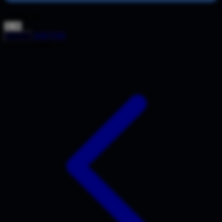
Squishmallows
choose qty
Starbooks
DAFTAR
Stick-O
LOGIN
Share product:
Stokke
Sudocrem
Sumimo
Sunnylife
Sun-Staches
Swimava
T
Tommee Tippee
Trunki
Tutti Bambini