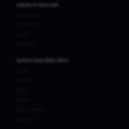
Beauty Barn
sepatu & kaus kaki
Bio Oil
sepatu bayi
Biolane
sepatu anak
Bite Fighters
sandal
Bizzi Growin
kaus kaki
Blackmores
fashion bayi (0bln-3thn)
Blooming Marvellous
atasan
Bonnels
bawahan
Bravado
gaun
Bruder
setelan
Brush Baby
jaket & kardigan
Buds Organics
aksesoris
Bugaboo