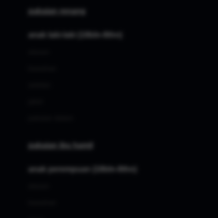
Buggygear
pakaian renang
Bumkins
anak laki-laki (18bln-8thn)
C
atasan
Cetaphil
bawahan
Chicco
setelan
Childlife
jaket
Clevamama
pakaian dalam
Cocolatte
Cottonseeds
pakaian ibu hamil
Cozy N Safe
anak perempuan (18bln-8thn)
Crane
atasan
Cybex
bawahan
D