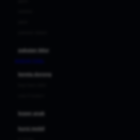
gaun
Dae Organics
setelan
Docare
jaket
Doona
pakaian dalam
Down To Earth
Drew
pakaian tidur
Dr. Brown's
BANDAR TOGEL
E
kereta dorong
ELC
bayi baru lahir
Ergobaby
usia 6 bulan+
Expert Care
koper anak
Ezyroller
kursi mobil
F
0-13 Kg