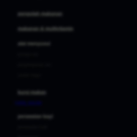
Joie
Joolz
pengolah makanan
Jujube
makanan & multivitamin
K
alat menyusui
Kiddycuts
pompa asi
Kumon
penyimpanan asi
L
cooler bags
Leapfrog
Leclerc
kursi makan
Lee Vierra
TOGEL ONLINE
Lillebaby
perawatan bayi
Little Bird Told Me
perawatan kulit
Little Miss Janis