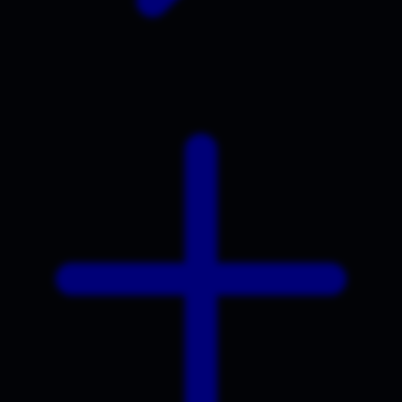
Xootz
Y
Yamatoya
Z
Zaxy
Zoggs
0-9
4Moms
59S