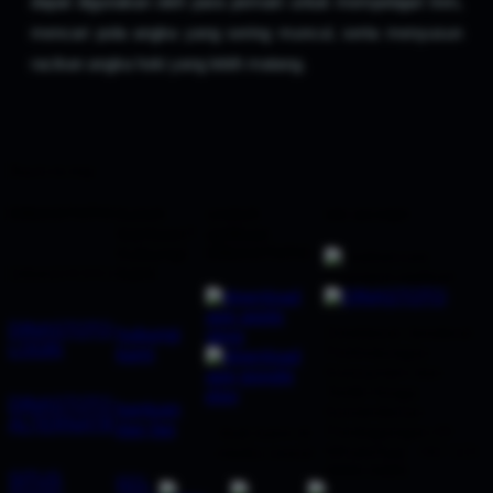
dapat digunakan oleh para pemain untuk mempelajari tren,
mencari pola angka yang sering muncul, serta menyusun
racikan angka hoki yang lebih matang.
Back to top
DINASTOTO
butuh
unduh
we accept
bantuan?
aplikasi
hubungi
DINASTOTO
kami
DINASTOTO
DINASTOTO
Direktorat Jenderal
hubungi
LOGIN
Perlindungan
kami
Konsumen dan
Tertib Niaga
DINASTOTO
bantuan
Kementerian
ALTERNATIF
dan faq
Perdagangan RI
ikuti kami di
WhatsApp: +62 123
media sosial
8888 8989
SITUS
021-