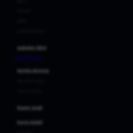
gaun
Dae Organics
setelan
Docare
jaket
Doona
pakaian dalam
Down To Earth
Drew
pakaian tidur
Dr. Brown's
BANDAR TOGEL
E
kereta dorong
ELC
bayi baru lahir
Ergobaby
usia 6 bulan+
Expert Care
koper anak
Ezyroller
kursi mobil
F
0-13 Kg