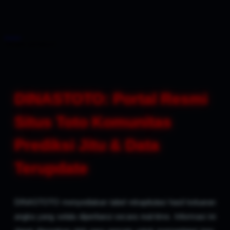
Share product:
DINASTOTO: Portal Resmi
Situs Toto Komunitas
Prediksi Jitu & Data
Terupdate
DINASTOTO menyediakan tabel rekapitulasi hasil keluaran
angka yang selalu diperbarui secara real-time. Informasi ini