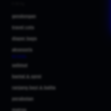
0-36 Kg
gendongan
travel cots
diaper bags
aksesoris
BO TOGEL
selimut
bantal & sprei
ranjang bayi & balita
perabotan
matras