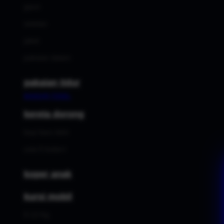
gaun
setelan
jaket
pakaian dalam
pakaian tidur
BANDAR TOGEL
kereta dorong
bayi baru lahir
usia 6 bulan+
koper anak
kursi mobil
0-13 Kg