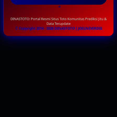
DINASTOTO: Portal Resmi Situs Toto Komunitas Prediksi Jitu &
Data Terupdate
© Copyright 2014 - 2026 DINASTOTO | JOELNEVERDIE