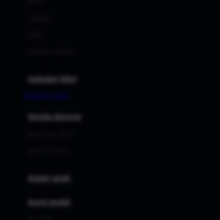
gaun
Dae Organics
setelan
Docare
jaket
Doona
pakaian dalam
Down To Earth
Drew
pakaian tidur
Dr. Brown's
BANDAR TOGEL
E
kereta dorong
ELC
bayi baru lahir
Ergobaby
usia 6 bulan+
Expert Care
koper anak
Ezyroller
kursi mobil
F
0-13 Kg