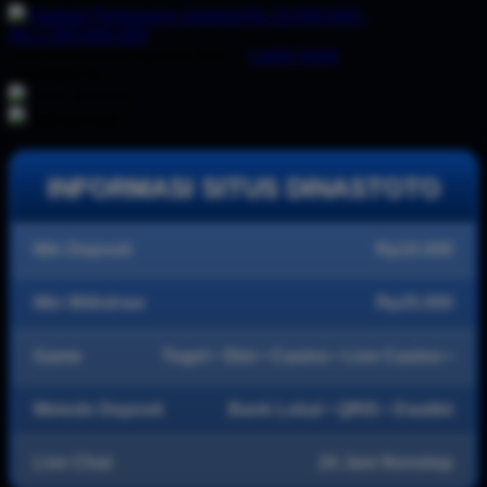
Hadiah Pemenang Jackpot
Rp.10.000.000
-
Q
Rp.1.000.000.000
Use Installment Options from
.
Laarn more
QV Baby
Available for :
home delivery
R
store pickup
Real Shades
INFORMASI SITUS DINASTOTO
Red Castle
Ribbon Madness
Min Deposit
Rp10.000
S
Min Withdraw
Rp25.000
Sebamed
Silver Cross
Game
Togel • Slot • Casino • Live Casino •
Simply Idea
Metode Deposit
Bank Lokal • QRIS • Ewallet
Skip Hop
Spectra
Live Chat
24 Jam Nonstop