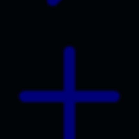
Xootz
Y
Yamatoya
Z
Zaxy
Zoggs
0-9
4Moms
59S