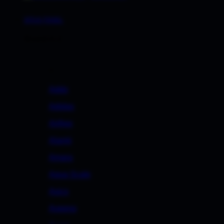
SITUS TOGEL
Brand A-Z
A
Addo
Adidas
Airfree
Alamii
Amara
Aqua Scale
Asics
Aveeno