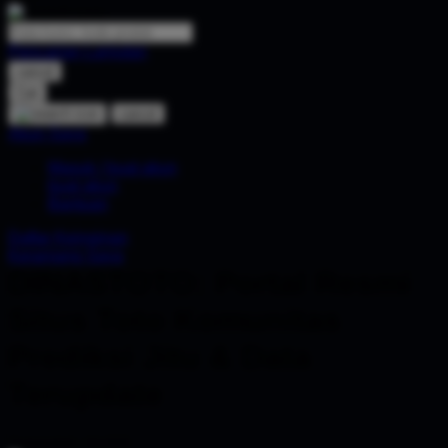
O
Oh Ma Grain
Pencarian Lanjutan
cancel
Okiedog
Cari
cancel
P
Akun Saya
Peachy
Masuk / buat akun
buat akun
Phil & Ted's
Bantuan
Philips Avent
Daftar Keinginan
Pigeon
Keranjang Saya
DINASTOTO: Portal Resmi
Playgro
Situs Toto Komunitas
Poled Global
Prediksi Jitu & Data
Ponycycle
Terupdate
Puma
Pureats
Serendah
10.000