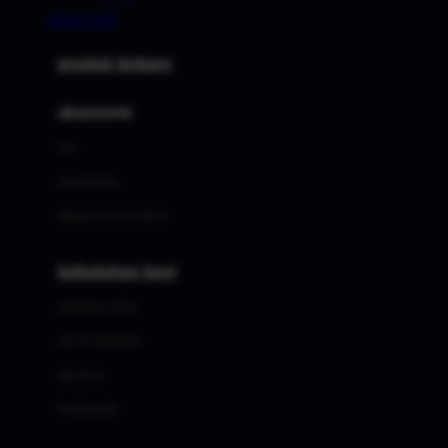
Awan
SITUS TOTO
Azetabio
produk terbaru
B
aksesoris
Baabaasheepz
tas
Babiators
kacamata
Baby Dove
aksesoris rambut
Baby Jogger
Baby Rovega
kebutuhan bayi
Babybee
pakaian tidur
Banana Boat
set & terusan
Banz
piyama
Barbie
bodysuits
Beaba