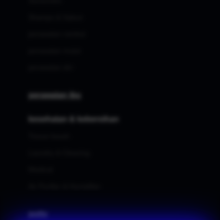
Sunscreen
London Taxi
Shampo & Sabun
Love To Dream
perawatan rambut
M
perawatan mulut
Magformers
perawatan diri
Mama's Choice
perawatan ibu
Mamas&Papas
Mamaway
kesehatan & kebersihan
Maxi Cosi
Tissue basah
Megabloks
Laundry & Cleaning
Micro
Medical
MiDeer
Air Purifier & Humidifier
Mimi & Lula
potty
Mini Monkey