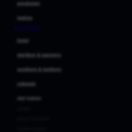
perabotan
Happy Tummy
Hauck
matras
Havaianas
SITUS TOTO 4D
Hegen
botol
Hot Wheels
sterilizer & warmers
Hybrid
I
soothers & teethers
Inlacta DHA
celemek
Interlac
alat makan
Ivenet
cangkir
J
piring & mangkuk
Jack N Jill
sendok & garpu