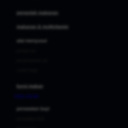
Joie
Joolz
pengolah makanan
Jujube
makanan & multivitamin
K
alat menyusui
Kiddycuts
pompa asi
Kumon
penyimpanan asi
L
cooler bags
Leapfrog
Leclerc
kursi makan
Lee Vierra
TOGEL ONLINE
Lillebaby
perawatan bayi
Little Bird Told Me
perawatan kulit
Little Miss Janis