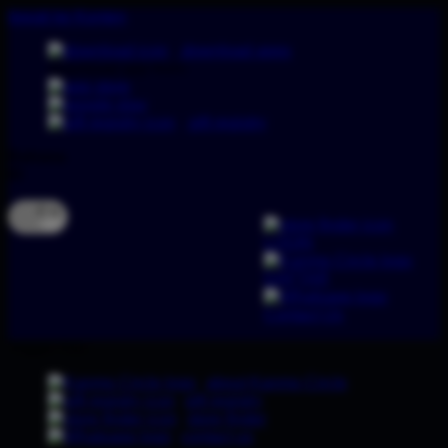
lewati ke Konten
download apps
download app from:
gift registry
Bahasa
ID
LOGIN
DAFTAR
Contact Us
Toggle Nav
about Kanmo Circle
gift registry
store finder
contact us