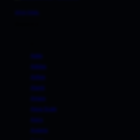
SITUS TOGEL
Brand A-Z
A
Addo
Adidas
Airfree
Alamii
Amara
Aqua Scale
Asics
Aveeno