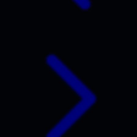
Twistshake
TY Toys
U
V
Veja
Vitaflow
Vtech
W
Waterland
Wellness
X