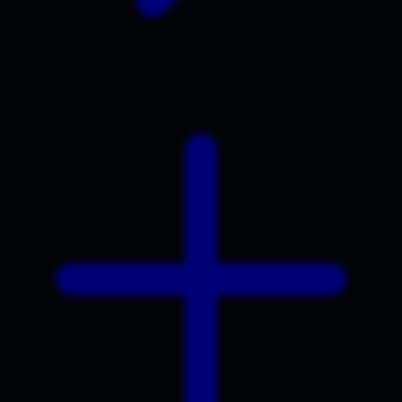
Xootz
Y
Yamatoya
Z
Zaxy
Zoggs
0-9
4Moms
59S