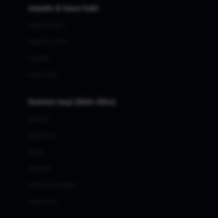
Beauty Barn
sepatu & kaus kaki
Bio Oil
sepatu bayi
Biolane
sepatu anak
Bite Fighters
sandal
Bizzi Growin
kaus kaki
Blackmores
fashion bayi (0bln-3thn)
Blooming Marvellous
atasan
Bonnels
bawahan
Bravado
gaun
Bruder
setelan
Brush Baby
jaket & kardigan
Buds Organics
aksesoris
Bugaboo