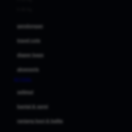
Felt So Sweet
0-36 Kg
Fisher Price
Flipper
gendongan
Friends Of Sally
travel cots
G
Gb
diaper bags
Geko
aksesoris
Graco
BO TOGEL
Gund
selimut
H
bantal & sprei
Habbie
Haenim
ranjang bayi & balita
Happy Horse