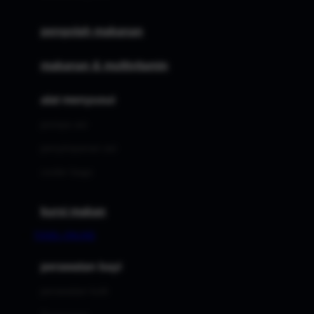
Joie
Joolz
pengolah makanan
Jujube
makanan & multivitamin
K
alat menyusui
Kiddycuts
pompa asi
Kumon
penyimpanan asi
L
cooler bags
Leapfrog
Leclerc
kursi makan
Lee Vierra
TOGEL ONLINE
Lillebaby
perawatan bayi
Little Bird Told Me
perawatan kulit
Little Miss Janis