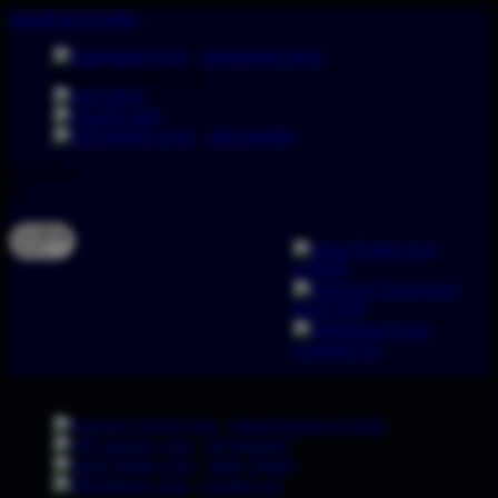
lewati ke Konten
download apps
download app from:
gift registry
Bahasa
ID
LOGIN
DAFTAR
Contact Us
Toggle Nav
about Kanmo Circle
gift registry
store finder
contact us