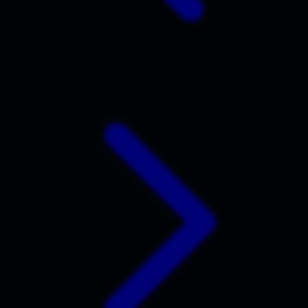
Twistshake
TY Toys
U
V
Veja
Vitaflow
Vtech
W
Waterland
Wellness
X