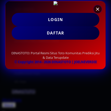
Moby
bak mandi
Momami
LOGIN
handuk
Mothercare
TOGEL LOGIN
Mustela
DAFTAR
My Buddy Tag
ayunan dan walker bayi
My K
alas bermain anak bayi
DINASTOTO: Portal Resmi Situs Toto Komunitas Prediksi Jitu
& Data Terupdate
N
© Copyright 2014 - 2026 DINASTOTO | JOELNEVERDIE
mainan anak bayi
Naif
mothercare toys
Nike
elc toys
Nordic Natural
DINASTOTO
Nuby
Akun Saya
Nuna
Masuk
Cari