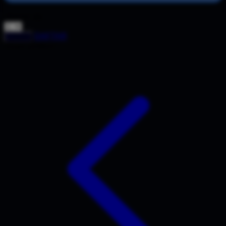
Squishmallows
choose qty
Starbooks
DAFTAR
Stick-O
LOGIN
Share product:
Stokke
Sudocrem
Sumimo
Sunnylife
Sun-Staches
Swimava
T
Tommee Tippee
Trunki
Tutti Bambini