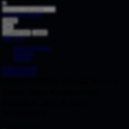
O
Oh Ma Grain
Pencarian Lanjutan
cancel
Okiedog
Cari
cancel
P
Akun Saya
Peachy
Masuk / buat akun
buat akun
Phil & Ted's
Bantuan
Philips Avent
Daftar Keinginan
Pigeon
Keranjang Saya
DINASTOTO: Portal Resmi
Playgro
Situs Toto Komunitas
Poled Global
Prediksi Jitu & Data
Ponycycle
Terupdate
Puma
Pureats
Serendah
10.000