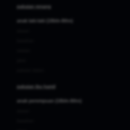
Buggygear
pakaian renang
Bumkins
anak laki-laki (18bln-8thn)
C
atasan
Cetaphil
bawahan
Chicco
setelan
Childlife
jaket
Clevamama
pakaian dalam
Cocolatte
Cottonseeds
pakaian ibu hamil
Cozy N Safe
anak perempuan (18bln-8thn)
Crane
atasan
Cybex
bawahan
D