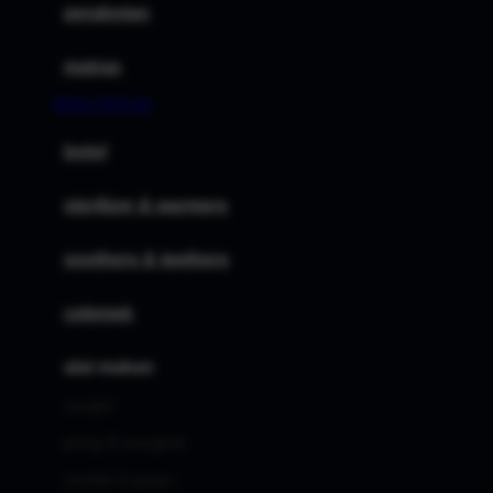
perabotan
Happy Tummy
Hauck
matras
Havaianas
SITUS TOTO 4D
Hegen
botol
Hot Wheels
sterilizer & warmers
Hybrid
I
soothers & teethers
Inlacta DHA
celemek
Interlac
alat makan
Ivenet
cangkir
J
piring & mangkuk
Jack N Jill
sendok & garpu