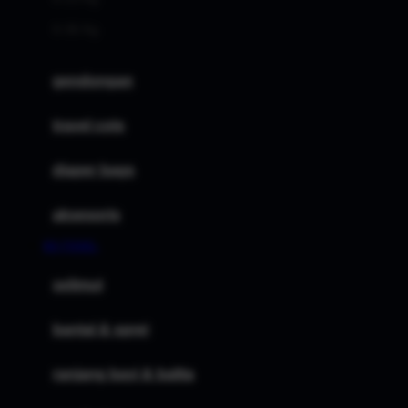
Felt So Sweet
0-36 Kg
Fisher Price
Flipper
gendongan
Friends Of Sally
travel cots
G
Gb
diaper bags
Geko
aksesoris
Graco
BO TOGEL
Gund
selimut
H
bantal & sprei
Habbie
Haenim
ranjang bayi & balita
Happy Horse