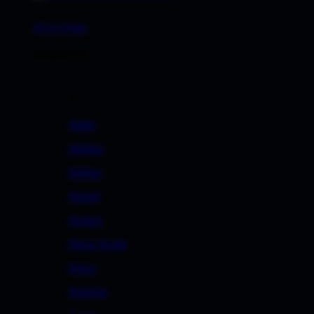
SITUS TOGEL
Brand A-Z
A
Addo
Adidas
Airfree
Alamii
Amara
Aqua Scale
Asics
Aveeno