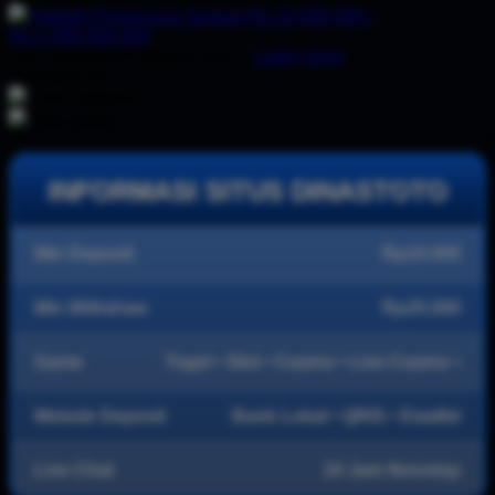
Hadiah Pemenang Jackpot
Rp.10.000.000
-
Q
Rp.1.000.000.000
Use Installment Options from
.
Laarn more
QV Baby
Available for :
home delivery
R
store pickup
Real Shades
INFORMASI SITUS DINASTOTO
Red Castle
Ribbon Madness
Min Deposit
Rp10.000
S
Min Withdraw
Rp25.000
Sebamed
Silver Cross
Game
Togel • Slot • Casino • Live Casino •
Simply Idea
Metode Deposit
Bank Lokal • QRIS • Ewallet
Skip Hop
Spectra
Live Chat
24 Jam Nonstop