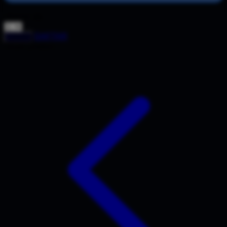
Squishmallows
choose qty
Starbooks
DAFTAR
Stick-O
LOGIN
Share product:
Stokke
Sudocrem
Sumimo
Sunnylife
Sun-Staches
Swimava
T
Tommee Tippee
Trunki
Tutti Bambini