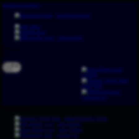
lewati ke Konten
download apps
download app from:
gift registry
Bahasa
ID
LOGIN
DAFTAR
Contact Us
Toggle Nav
about Kanmo Circle
gift registry
store finder
contact us