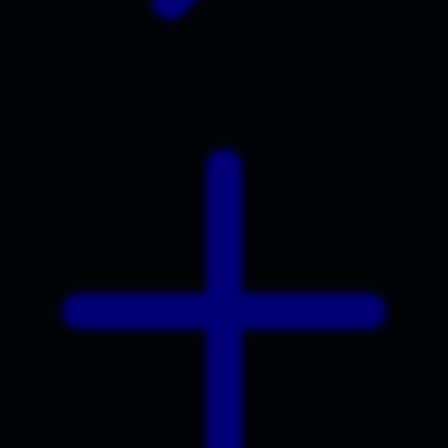
Xootz
Y
Yamatoya
Z
Zaxy
Zoggs
0-9
4Moms
59S