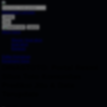
O
Oh Ma Grain
Pencarian Lanjutan
cancel
Okiedog
Cari
cancel
P
Akun Saya
Peachy
Masuk / buat akun
buat akun
Phil & Ted's
Bantuan
Philips Avent
Daftar Keinginan
Pigeon
Keranjang Saya
DINASTOTO: Portal Resmi
Playgro
Situs Toto Komunitas
Poled Global
Prediksi Jitu & Data
Ponycycle
Terupdate
Puma
Pureats
Serendah
10.000