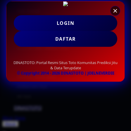
Moby
bak mandi
Momami
LOGIN
handuk
Mothercare
TOGEL LOGIN
Mustela
DAFTAR
My Buddy Tag
ayunan dan walker bayi
My K
alas bermain anak bayi
DINASTOTO: Portal Resmi Situs Toto Komunitas Prediksi Jitu
& Data Terupdate
N
© Copyright 2014 - 2026 DINASTOTO | JOELNEVERDIE
mainan anak bayi
Naif
mothercare toys
Nike
elc toys
Nordic Natural
DINASTOTO
Nuby
Akun Saya
Nuna
Masuk
Cari