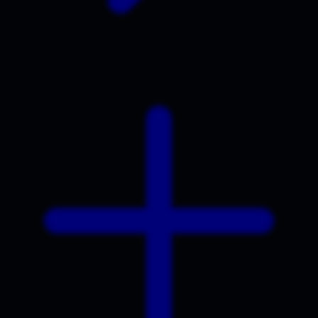
Xootz
Y
Yamatoya
Z
Zaxy
Zoggs
0-9
4Moms
59S