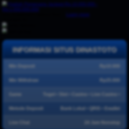
Hadiah Pemenang Jackpot
Rp.10.000.000
-
Q
Rp.1.000.000.000
Use Installment Options from
.
Laarn more
QV Baby
Available for :
home delivery
R
store pickup
Real Shades
INFORMASI SITUS DINASTOTO
Red Castle
Ribbon Madness
Min Deposit
Rp10.000
S
Min Withdraw
Rp25.000
Sebamed
Silver Cross
Game
Togel • Slot • Casino • Live Casino •
Simply Idea
Metode Deposit
Bank Lokal • QRIS • Ewallet
Skip Hop
Spectra
Live Chat
24 Jam Nonstop