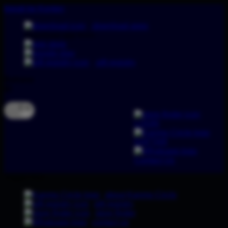
lewati ke Konten
download apps
download app from:
gift registry
Bahasa
ID
LOGIN
DAFTAR
Contact Us
Toggle Nav
about Kanmo Circle
gift registry
store finder
contact us