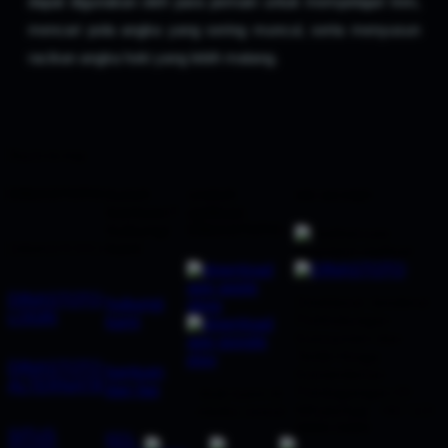
dapat digunakan oleh para pemain untuk mempelajari tren,
mencari pola angka yang sering muncul, serta menyusun
racikan angka hoki yang lebih matang.
Back to top
DINASTOTO
butuh
unduh
we accept
bantuan?
aplikasi
hubungi
DINASTOTO
kami
DINASTOTO
DINASTOTO
Direktorat Jenderal
hubungi
LOGIN
Perlindungan
kami
Konsumen dan
Tertib Niaga
DINASTOTO
bantuan
Kementerian
ALTERNATIF
dan faq
Perdagangan RI
ikuti kami di
WhatsApp: +62 123
media sosial
8888 8989
SITUS
021-