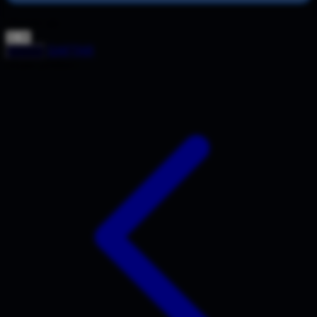
Squishmallows
choose qty
Starbooks
DAFTAR
Stick-O
LOGIN
Share product:
Stokke
Sudocrem
Sumimo
Sunnylife
Sun-Staches
Swimava
T
Tommee Tippee
Trunki
Tutti Bambini