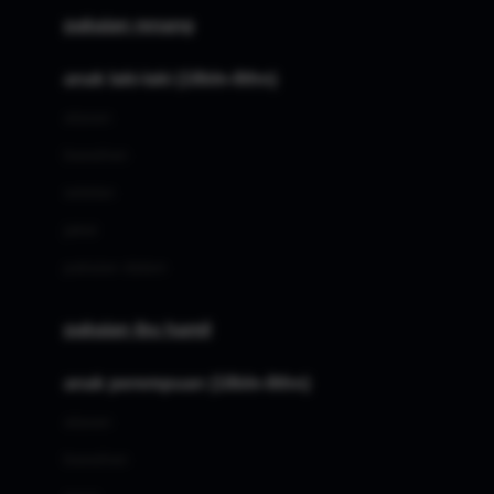
Buggygear
pakaian renang
Bumkins
anak laki-laki (18bln-8thn)
C
atasan
Cetaphil
bawahan
Chicco
setelan
Childlife
jaket
Clevamama
pakaian dalam
Cocolatte
Cottonseeds
pakaian ibu hamil
Cozy N Safe
anak perempuan (18bln-8thn)
Crane
atasan
Cybex
bawahan
D