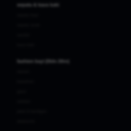
Beauty Barn
sepatu & kaus kaki
Bio Oil
sepatu bayi
Biolane
sepatu anak
Bite Fighters
sandal
Bizzi Growin
kaus kaki
Blackmores
fashion bayi (0bln-3thn)
Blooming Marvellous
atasan
Bonnels
bawahan
Bravado
gaun
Bruder
setelan
Brush Baby
jaket & kardigan
Buds Organics
aksesoris
Bugaboo