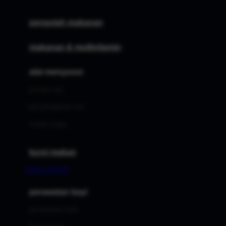
Joie
Joolz
pengolah makanan
Jujube
makanan & multivitamin
K
alat menyusui
Kiddycuts
pompa asi
Kumon
penyimpanan asi
L
cooler bags
Leapfrog
Leclerc
kursi makan
Lee Vierra
TOGEL ONLINE
Lillebaby
perawatan bayi
Little Bird Told Me
perawatan kulit
Little Miss Janis