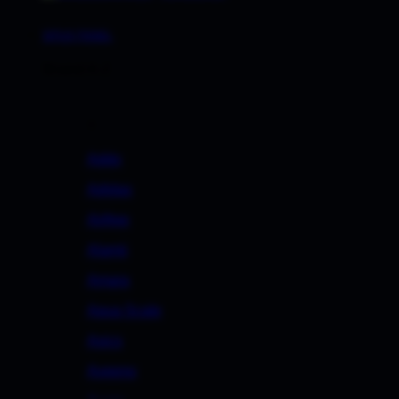
SITUS TOGEL
Brand A-Z
A
Addo
Adidas
Airfree
Alamii
Amara
Aqua Scale
Asics
Aveeno