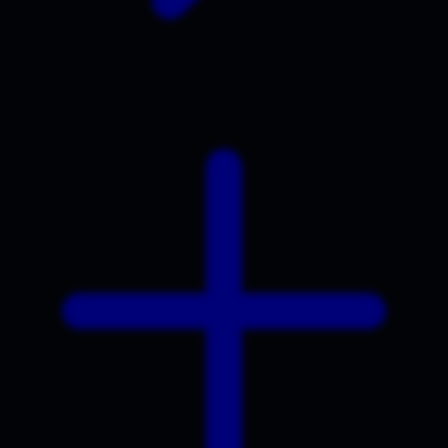
Xootz
Y
Yamatoya
Z
Zaxy
Zoggs
0-9
4Moms
59S