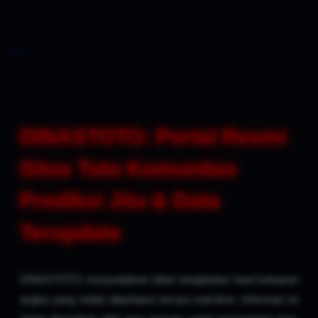
Share product:
DINASTOTO: Portal Resmi
Situs Toto Komunitas
Prediksi Jitu & Data
Terupdate
DINASTOTO menyediakan tabel rekapitulasi hasil keluaran
angka yang selalu diperbarui secara real-time. Informasi ini