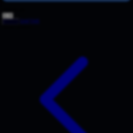
Squishmallows
choose qty
Starbooks
DAFTAR
Stick-O
LOGIN
Share product:
Stokke
Sudocrem
Sumimo
Sunnylife
Sun-Staches
Swimava
T
Tommee Tippee
Trunki
Tutti Bambini