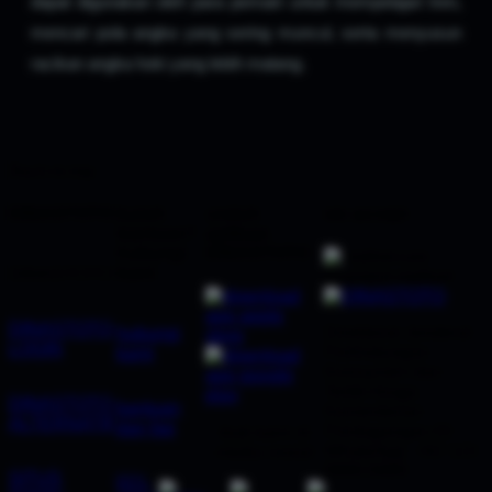
dapat digunakan oleh para pemain untuk mempelajari tren,
mencari pola angka yang sering muncul, serta menyusun
racikan angka hoki yang lebih matang.
Back to top
DINASTOTO
butuh
unduh
we accept
bantuan?
aplikasi
hubungi
DINASTOTO
kami
DINASTOTO
DINASTOTO
Direktorat Jenderal
hubungi
LOGIN
Perlindungan
kami
Konsumen dan
Tertib Niaga
DINASTOTO
bantuan
Kementerian
ALTERNATIF
dan faq
Perdagangan RI
ikuti kami di
WhatsApp: +62 123
media sosial
8888 8989
SITUS
021-