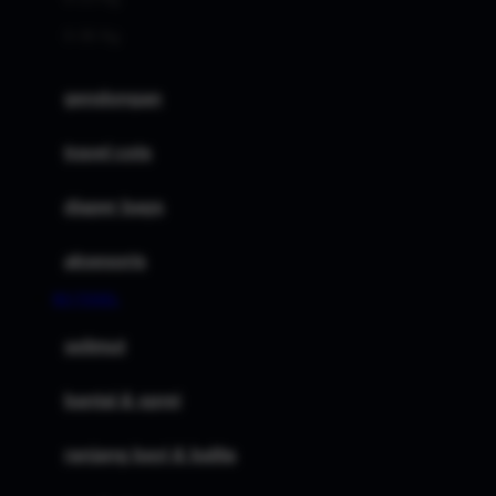
Felt So Sweet
0-36 Kg
Fisher Price
Flipper
gendongan
Friends Of Sally
travel cots
G
Gb
diaper bags
Geko
aksesoris
Graco
BO TOGEL
Gund
selimut
H
bantal & sprei
Habbie
Haenim
ranjang bayi & balita
Happy Horse