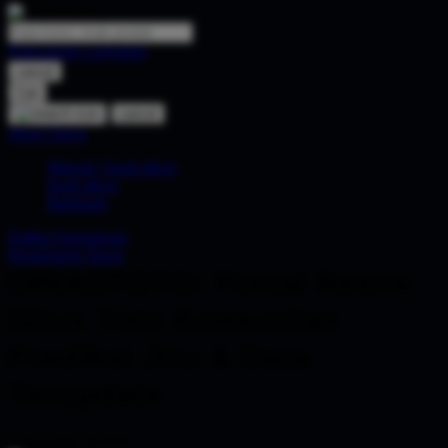
O
Oh Ma Grain
Pencarian Lanjutan
cancel
Okiedog
Cari
cancel
P
Akun Saya
Peachy
Masuk / buat akun
buat akun
Phil & Ted's
Bantuan
Philips Avent
Daftar Keinginan
Pigeon
Keranjang Saya
DINASTOTO: Portal Resmi
Playgro
Situs Toto Komunitas
Poled Global
Prediksi Jitu & Data
Ponycycle
Terupdate
Puma
Pureats
Serendah
10.000