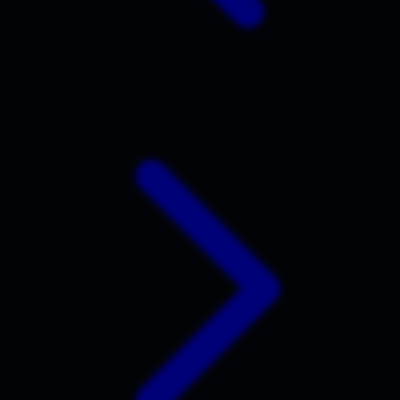
Twistshake
TY Toys
U
V
Veja
Vitaflow
Vtech
W
Waterland
Wellness
X