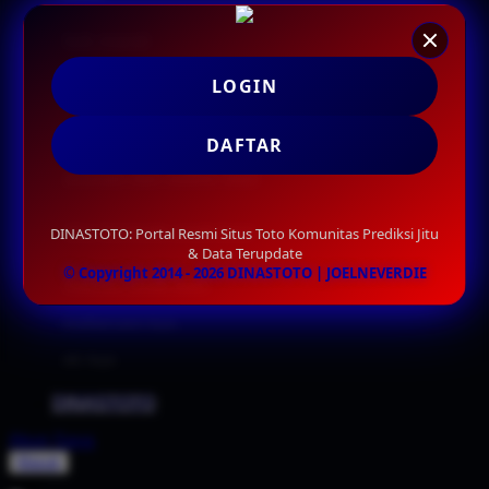
Moby
bak mandi
Momami
LOGIN
handuk
Mothercare
TOGEL LOGIN
Mustela
DAFTAR
My Buddy Tag
ayunan dan walker bayi
My K
alas bermain anak bayi
DINASTOTO: Portal Resmi Situs Toto Komunitas Prediksi Jitu
& Data Terupdate
N
© Copyright 2014 - 2026 DINASTOTO | JOELNEVERDIE
mainan anak bayi
Naif
mothercare toys
Nike
elc toys
Nordic Natural
DINASTOTO
Nuby
Akun Saya
Nuna
Masuk
Cari