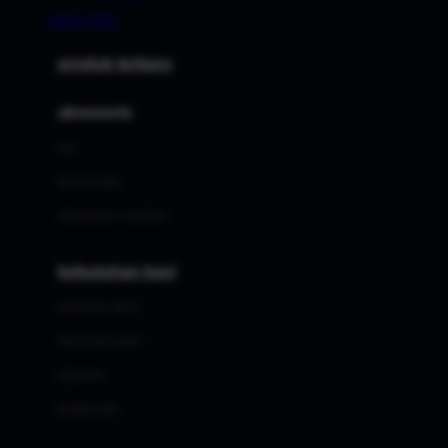
Awan
SITUS TOTO
Azetabio
produk terbaru
B
aksesoris
Baabaasheepz
tas
Babiators
kacamata
Baby Dove
aksesoris rambut
Baby Jogger
Baby Rovega
kebutuhan bayi
Babybee
pakaian tidur
Banana Boat
set & terusan
Banz
piyama
Barbie
bodysuits
Beaba