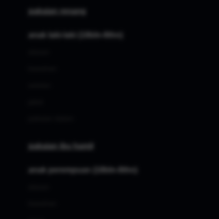
Buggygear
pakaian renang
Bumkins
anak laki-laki (18bln-8thn)
C
atasan
Cetaphil
bawahan
Chicco
setelan
Childlife
jaket
Clevamama
pakaian dalam
Cocolatte
Cottonseeds
pakaian ibu hamil
Cozy N Safe
anak perempuan (18bln-8thn)
Crane
atasan
Cybex
bawahan
D