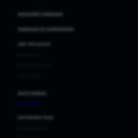
Joie
Joolz
pengolah makanan
Jujube
makanan & multivitamin
K
alat menyusui
Kiddycuts
pompa asi
Kumon
penyimpanan asi
L
cooler bags
Leapfrog
Leclerc
kursi makan
Lee Vierra
TOGEL ONLINE
Lillebaby
perawatan bayi
Little Bird Told Me
perawatan kulit
Little Miss Janis