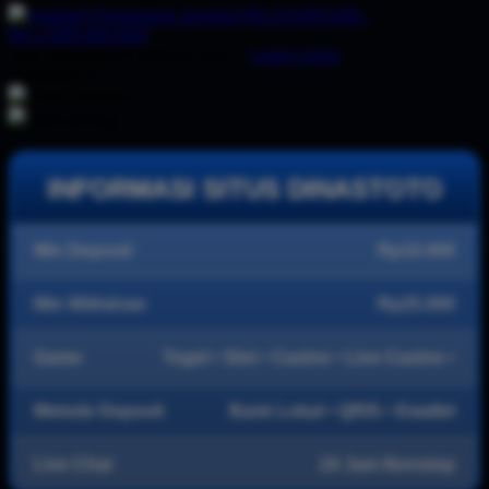
Hadiah Pemenang Jackpot
Rp.10.000.000
-
Q
Rp.1.000.000.000
Use Installment Options from
.
Laarn more
QV Baby
Available for :
home delivery
R
store pickup
Real Shades
INFORMASI SITUS DINASTOTO
Red Castle
Ribbon Madness
Min Deposit
Rp10.000
S
Min Withdraw
Rp25.000
Sebamed
Silver Cross
Game
Togel • Slot • Casino • Live Casino •
Simply Idea
Metode Deposit
Bank Lokal • QRIS • Ewallet
Skip Hop
Spectra
Live Chat
24 Jam Nonstop