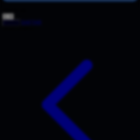
Squishmallows
choose qty
Starbooks
DAFTAR
Stick-O
LOGIN
Share product:
Stokke
Sudocrem
Sumimo
Sunnylife
Sun-Staches
Swimava
T
Tommee Tippee
Trunki
Tutti Bambini