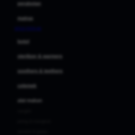
perabotan
Happy Tummy
Hauck
matras
Havaianas
SITUS TOTO 4D
Hegen
botol
Hot Wheels
sterilizer & warmers
Hybrid
I
soothers & teethers
Inlacta DHA
celemek
Interlac
alat makan
Ivenet
cangkir
J
piring & mangkuk
Jack N Jill
sendok & garpu