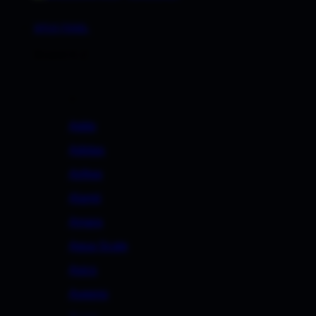
SITUS TOGEL
Brand A-Z
A
Addo
Adidas
Airfree
Alamii
Amara
Aqua Scale
Asics
Aveeno