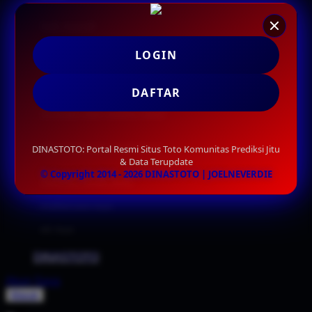
Moby
bak mandi
Momami
LOGIN
handuk
Mothercare
TOGEL LOGIN
Mustela
DAFTAR
My Buddy Tag
ayunan dan walker bayi
My K
alas bermain anak bayi
DINASTOTO: Portal Resmi Situs Toto Komunitas Prediksi Jitu
& Data Terupdate
N
© Copyright 2014 - 2026 DINASTOTO | JOELNEVERDIE
mainan anak bayi
Naif
mothercare toys
Nike
elc toys
Nordic Natural
DINASTOTO
Nuby
Akun Saya
Nuna
Masuk
Cari