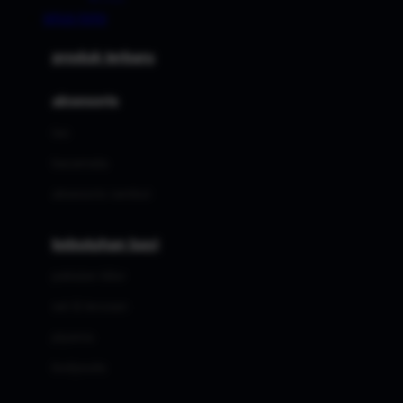
Awan
SITUS TOTO
Azetabio
produk terbaru
B
aksesoris
Baabaasheepz
tas
Babiators
kacamata
Baby Dove
aksesoris rambut
Baby Jogger
Baby Rovega
kebutuhan bayi
Babybee
pakaian tidur
Banana Boat
set & terusan
Banz
piyama
Barbie
bodysuits
Beaba