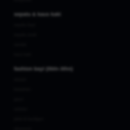
sepatu & kaus kaki
sepatu bayi
sepatu anak
sandal
kaus kaki
fashion bayi (0bln-3thn)
atasan
bawahan
gaun
setelan
jaket & kardigan
aksesoris