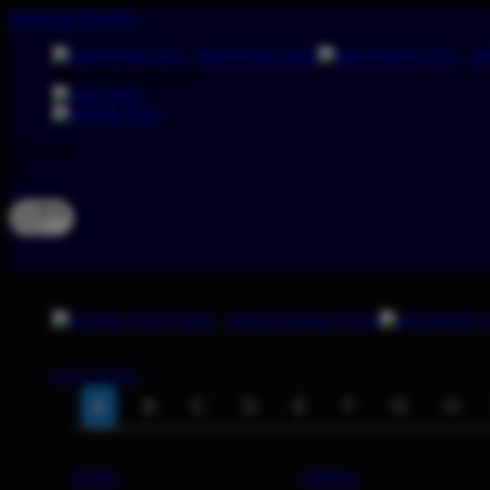
lewati ke Konten
download apps
gif
download app from:
Bahasa
ID
Toggle Nav
about Kanmo Circle
SITUS TOGEL
A
B
C
D
E
F
G
H
Addo
Adidas