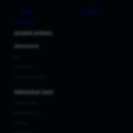
Asics
Aveeno
SITUS TOTO
produk terbaru
aksesoris
tas
kacamata
aksesoris rambut
kebutuhan bayi
pakaian tidur
set & terusan
piyama
bodysuits