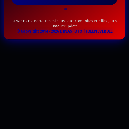
DINASTOTO: Portal Resmi Situs Toto Komunitas Prediksi Jitu &
Data Terupdate
© Copyright 2014 - 2026 DINASTOTO | JOELNEVERDIE