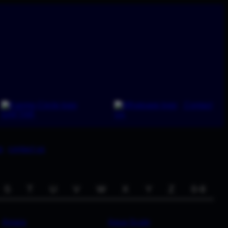
Contact
DAFTAR
Us
contact us
S
T
U
V
W
X
Y
Z
0-9
Amara
Aqua Scale