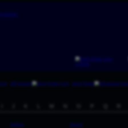
t registry
LOGIN
gift registry
store finder
I
J
K
L
M
N
O
P
Q
R
Airfree
Alamii