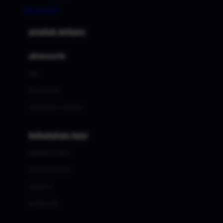
Awan
SITUS TOTO
Azetabio
produk terbaru
B
aksesoris
Baabaasheepz
tas
Babiators
kacamata
Baby Dove
aksesoris rambut
Baby Jogger
Baby Rovega
kebutuhan bayi
Babybee
pakaian tidur
Banana Boat
set & terusan
Banz
piyama
Barbie
bodysuits
Beaba