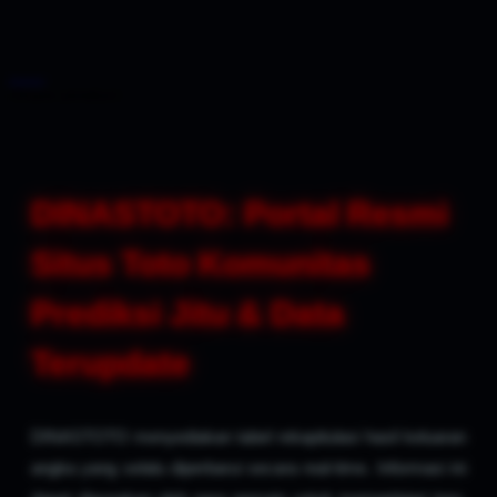
Share product:
DINASTOTO: Portal Resmi
Situs Toto Komunitas
Prediksi Jitu & Data
Terupdate
DINASTOTO menyediakan tabel rekapitulasi hasil keluaran
angka yang selalu diperbarui secara real-time. Informasi ini