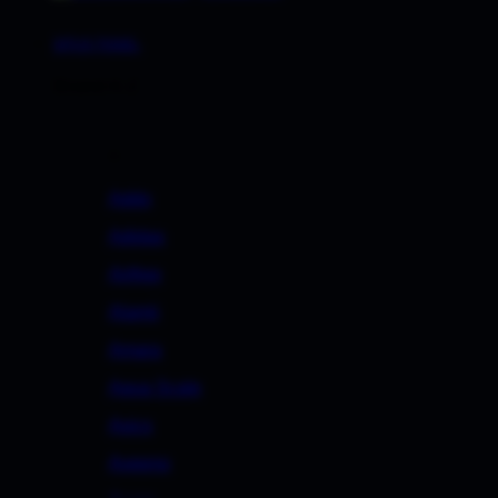
SITUS TOGEL
Brand A-Z
A
Addo
Adidas
Airfree
Alamii
Amara
Aqua Scale
Asics
Aveeno