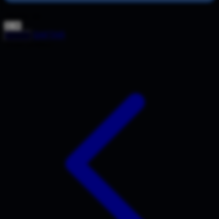
Squishmallows
choose qty
Starbooks
DAFTAR
Stick-O
LOGIN
Share product:
Stokke
Sudocrem
Sumimo
Sunnylife
Sun-Staches
Swimava
T
Tommee Tippee
Trunki
Tutti Bambini