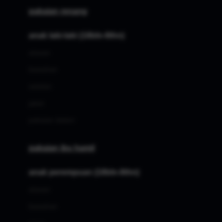
Buggygear
pakaian renang
Bumkins
anak laki-laki (18bln-8thn)
C
atasan
Cetaphil
bawahan
Chicco
setelan
Childlife
jaket
Clevamama
pakaian dalam
Cocolatte
Cottonseeds
pakaian ibu hamil
Cozy N Safe
anak perempuan (18bln-8thn)
Crane
atasan
Cybex
bawahan
D