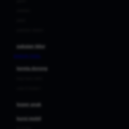
gaun
Dae Organics
setelan
Docare
jaket
Doona
pakaian dalam
Down To Earth
Drew
pakaian tidur
Dr. Brown's
BANDAR TOGEL
E
kereta dorong
ELC
bayi baru lahir
Ergobaby
usia 6 bulan+
Expert Care
koper anak
Ezyroller
kursi mobil
F
0-13 Kg