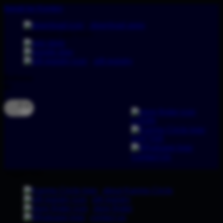
lewati ke Konten
download apps
download app from:
gift registry
Bahasa
ID
LOGIN
DAFTAR
Contact Us
Toggle Nav
about Kanmo Circle
gift registry
store finder
contact us