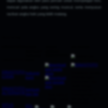
dapat digunakan oleh para pemain untuk mempelajari tren,
mencari pola angka yang sering muncul, serta menyusun
racikan angka hoki yang lebih matang.
Back to top
DINASTOTO
butuh
unduh
we accept
bantuan?
aplikasi
hubungi
DINASTOTO
kami
DINASTOTO
DINASTOTO
Direktorat Jenderal
hubungi
LOGIN
Perlindungan
kami
Konsumen dan
Tertib Niaga
DINASTOTO
bantuan
Kementerian
ALTERNATIF
dan faq
Perdagangan RI
ikuti kami di
WhatsApp: +62 123
media sosial
8888 8989
SITUS
021-