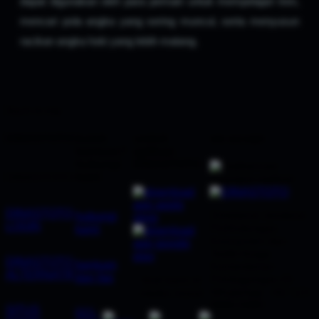
dapat digunakan oleh para pemain untuk mempelajari tren,
mencari pola angka yang sering muncul, serta menyusun
racikan angka hoki yang lebih matang.
Back to top
DINASTOTO
butuh
unduh
we accept
bantuan?
aplikasi
hubungi
DINASTOTO
kami
DINASTOTO
DINASTOTO
Direktorat Jenderal
hubungi
LOGIN
Perlindungan
kami
Konsumen dan
Tertib Niaga
DINASTOTO
bantuan
Kementerian
ALTERNATIF
dan faq
Perdagangan RI
ikuti kami di
WhatsApp: +62 123
media sosial
8888 8989
SITUS
021-