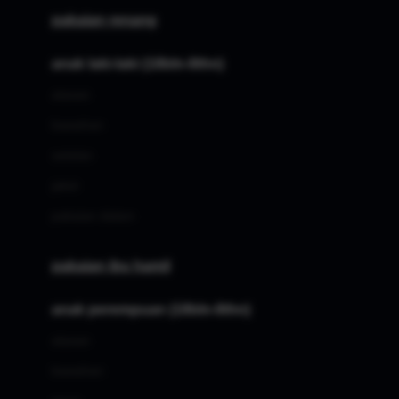
Buggygear
pakaian renang
Bumkins
anak laki-laki (18bln-8thn)
C
atasan
Cetaphil
bawahan
Chicco
setelan
Childlife
jaket
Clevamama
pakaian dalam
Cocolatte
Cottonseeds
pakaian ibu hamil
Cozy N Safe
anak perempuan (18bln-8thn)
Crane
atasan
Cybex
bawahan
D