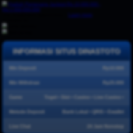
Hadiah Pemenang Jackpot
Rp.10.000.000
-
Q
Rp.1.000.000.000
Use Installment Options from
.
Laarn more
QV Baby
Available for :
home delivery
R
store pickup
Real Shades
INFORMASI SITUS DINASTOTO
Red Castle
Ribbon Madness
Min Deposit
Rp10.000
S
Min Withdraw
Rp25.000
Sebamed
Silver Cross
Game
Togel • Slot • Casino • Live Casino •
Simply Idea
Metode Deposit
Bank Lokal • QRIS • Ewallet
Skip Hop
Spectra
Live Chat
24 Jam Nonstop