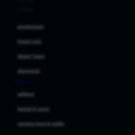
Felt So Sweet
0-36 Kg
Fisher Price
Flipper
gendongan
Friends Of Sally
travel cots
G
Gb
diaper bags
Geko
aksesoris
Graco
BO TOGEL
Gund
selimut
H
bantal & sprei
Habbie
Haenim
ranjang bayi & balita
Happy Horse