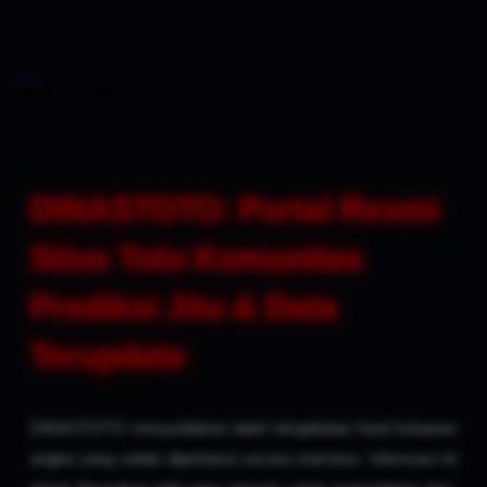
Share product:
DINASTOTO: Portal Resmi
Situs Toto Komunitas
Prediksi Jitu & Data
Terupdate
DINASTOTO menyediakan tabel rekapitulasi hasil keluaran
angka yang selalu diperbarui secara real-time. Informasi ini