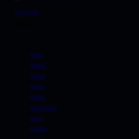
SITUS TOGEL
Brand A-Z
A
Addo
Adidas
Airfree
Alamii
Amara
Aqua Scale
Asics
Aveeno