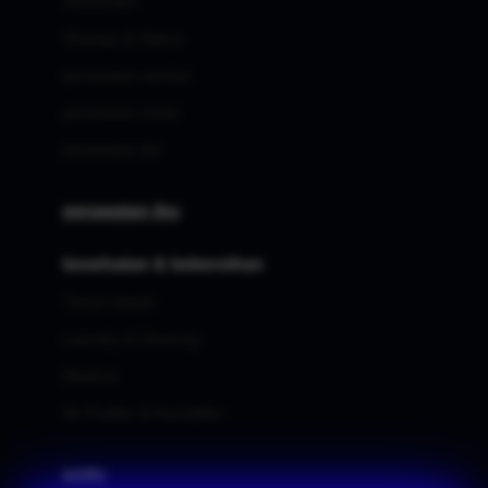
Sunscreen
London Taxi
Shampo & Sabun
Love To Dream
perawatan rambut
M
perawatan mulut
Magformers
perawatan diri
Mama's Choice
perawatan ibu
Mamas&Papas
Mamaway
kesehatan & kebersihan
Maxi Cosi
Tissue basah
Megabloks
Laundry & Cleaning
Micro
Medical
MiDeer
Air Purifier & Humidifier
Mimi & Lula
potty
Mini Monkey