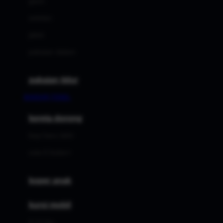
gaun
Dae Organics
setelan
Docare
jaket
Doona
pakaian dalam
Down To Earth
Drew
pakaian tidur
Dr. Brown's
BANDAR TOGEL
E
kereta dorong
ELC
bayi baru lahir
Ergobaby
usia 6 bulan+
Expert Care
koper anak
Ezyroller
kursi mobil
F
0-13 Kg