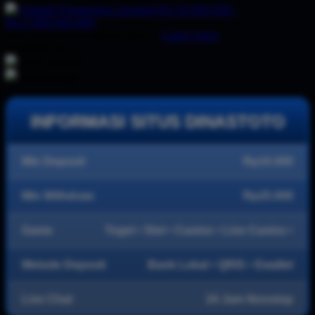
Hadiah Pemenang Jackpot
Rp.10.000.000
-
Q
Rp.1.000.000.000
Use Installment Options from
.
Laarn more
QV Baby
Available for :
home delivery
R
store pickup
Real Shades
INFORMASI SITUS DINASTOTO
Red Castle
Ribbon Madness
Min Deposit
Rp10.000
S
Min Withdraw
Rp25.000
Sebamed
Silver Cross
Game
Togel • Slot • Casino • Live Casino •
Simply Idea
Metode Deposit
Bank Lokal • QRIS • Ewallet
Skip Hop
Spectra
Live Chat
24 Jam Nonstop