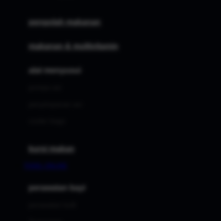
Joie
Joolz
pengolah makanan
Jujube
makanan & multivitamin
K
alat menyusui
Kiddycuts
pompa asi
Kumon
penyimpanan asi
L
cooler bags
Leapfrog
Leclerc
kursi makan
Lee Vierra
TOGEL ONLINE
Lillebaby
perawatan bayi
Little Bird Told Me
perawatan kulit
Little Miss Janis