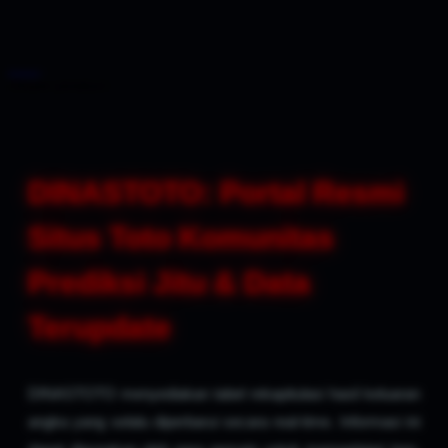
Share product:
DINASTOTO: Portal Resmi
Situs Toto Komunitas
Prediksi Jitu & Data
Terupdate
DINASTOTO menyediakan tabel rekapitulasi hasil keluaran
angka yang selalu diperbarui secara real-time. Informasi ini