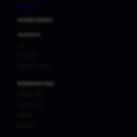
Awan
SITUS TOTO
Azetabio
produk terbaru
B
aksesoris
Baabaasheepz
tas
Babiators
kacamata
Baby Dove
aksesoris rambut
Baby Jogger
Baby Rovega
kebutuhan bayi
Babybee
pakaian tidur
Banana Boat
set & terusan
Banz
piyama
Barbie
bodysuits
Beaba