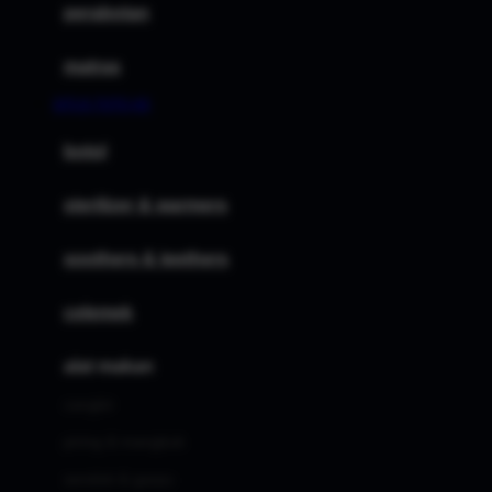
perabotan
Happy Tummy
Hauck
matras
Havaianas
SITUS TOTO 4D
Hegen
botol
Hot Wheels
sterilizer & warmers
Hybrid
I
soothers & teethers
Inlacta DHA
celemek
Interlac
alat makan
Ivenet
cangkir
J
piring & mangkuk
Jack N Jill
sendok & garpu