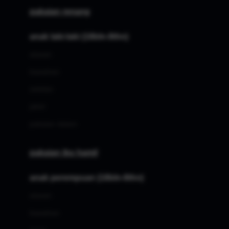
Buggygear
pakaian renang
Bumkins
anak laki-laki (18bln-8thn)
C
atasan
Cetaphil
bawahan
Chicco
setelan
Childlife
jaket
Clevamama
pakaian dalam
Cocolatte
Cottonseeds
pakaian ibu hamil
Cozy N Safe
anak perempuan (18bln-8thn)
Crane
atasan
Cybex
bawahan
D