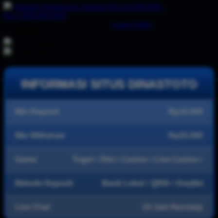
Hadiah Pemenang Jackpot
Rp.10.000.000
-
Q
Rp.1.000.000.000
Use Installment Options from
.
Laarn more
QV Baby
Available for :
home delivery
R
store pickup
Real Shades
INFORMASI SITUS DINASTOTO
Red Castle
Ribbon Madness
Min Deposit
Rp10.000
S
Min Withdraw
Rp25.000
Sebamed
Silver Cross
Game
Togel • Slot • Casino • Live Casino •
Simply Idea
Metode Deposit
Bank Lokal • QRIS • Ewallet
Skip Hop
Spectra
Live Chat
24 Jam Nonstop