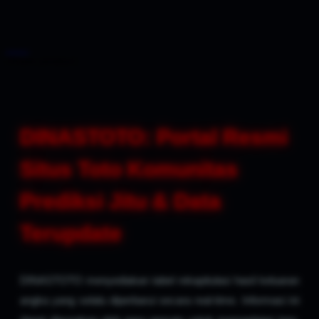
Share product:
DINASTOTO: Portal Resmi
Situs Toto Komunitas
Prediksi Jitu & Data
Terupdate
DINASTOTO menyediakan tabel rekapitulasi hasil keluaran
angka yang selalu diperbarui secara real-time. Informasi ini