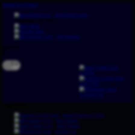
lewati ke Konten
download apps
download app from:
gift registry
Bahasa
ID
LOGIN
DAFTAR
Contact Us
Toggle Nav
about Kanmo Circle
gift registry
store finder
contact us