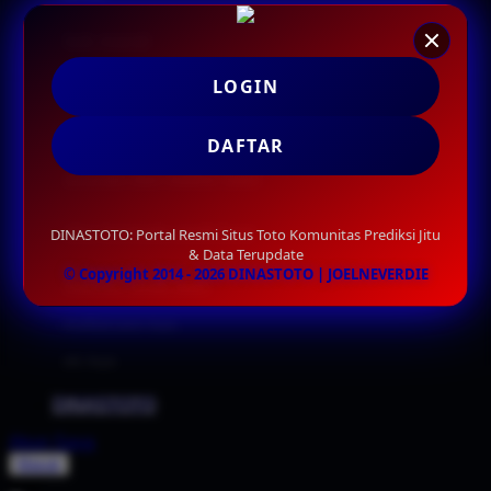
Moby
bak mandi
Momami
LOGIN
handuk
Mothercare
TOGEL LOGIN
Mustela
DAFTAR
My Buddy Tag
ayunan dan walker bayi
My K
alas bermain anak bayi
DINASTOTO: Portal Resmi Situs Toto Komunitas Prediksi Jitu
& Data Terupdate
N
© Copyright 2014 - 2026 DINASTOTO | JOELNEVERDIE
mainan anak bayi
Naif
mothercare toys
Nike
elc toys
Nordic Natural
DINASTOTO
Nuby
Akun Saya
Nuna
Masuk
Cari