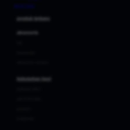
Awan
SITUS TOTO
Azetabio
produk terbaru
B
aksesoris
Baabaasheepz
tas
Babiators
kacamata
Baby Dove
aksesoris rambut
Baby Jogger
Baby Rovega
kebutuhan bayi
Babybee
pakaian tidur
Banana Boat
set & terusan
Banz
piyama
Barbie
bodysuits
Beaba