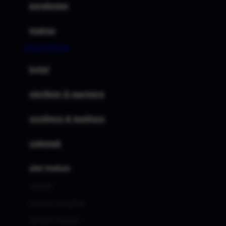
perabotan
Happy Tummy
Hauck
matras
Havaianas
SITUS TOTO 4D
Hegen
botol
Hot Wheels
sterilizer & warmers
Hybrid
I
soothers & teethers
Inlacta DHA
celemek
Interlac
alat makan
Ivenet
cangkir
J
piring & mangkuk
Jack N Jill
sendok & garpu