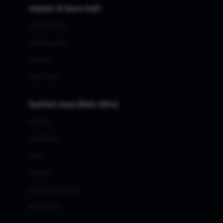
Beauty Barn
sepatu & kaus kaki
Bio Oil
sepatu bayi
Biolane
sepatu anak
Bite Fighters
sandal
Bizzi Growin
kaus kaki
Blackmores
fashion bayi (0bln-3thn)
Blooming Marvellous
atasan
Bonnels
bawahan
Bravado
gaun
Bruder
setelan
Brush Baby
jaket & kardigan
Buds Organics
aksesoris
Bugaboo