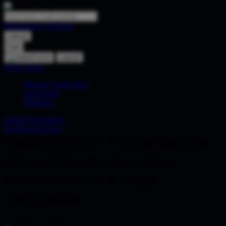
O
Oh Ma Grain
Pencarian Lanjutan
cancel
Okiedog
Cari
cancel
P
Akun Saya
Peachy
Masuk / buat akun
buat akun
Phil & Ted's
Bantuan
Philips Avent
Daftar Keinginan
Pigeon
Keranjang Saya
DINASTOTO: Portal Resmi
Playgro
Situs Toto Komunitas
Poled Global
Prediksi Jitu & Data
Ponycycle
Terupdate
Puma
Pureats
Serendah
10.000