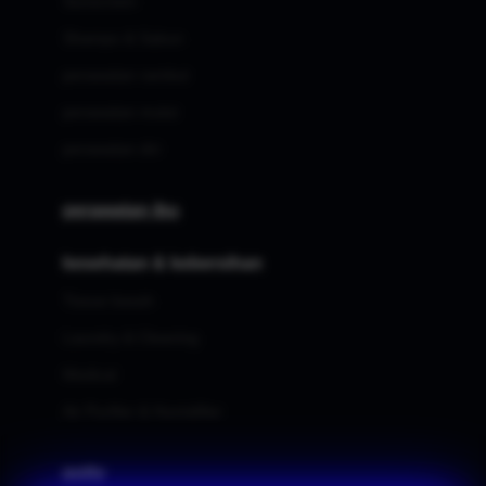
Sunscreen
London Taxi
Shampo & Sabun
Love To Dream
perawatan rambut
M
perawatan mulut
Magformers
perawatan diri
Mama's Choice
perawatan ibu
Mamas&Papas
Mamaway
kesehatan & kebersihan
Maxi Cosi
Tissue basah
Megabloks
Laundry & Cleaning
Micro
Medical
MiDeer
Air Purifier & Humidifier
Mimi & Lula
potty
Mini Monkey