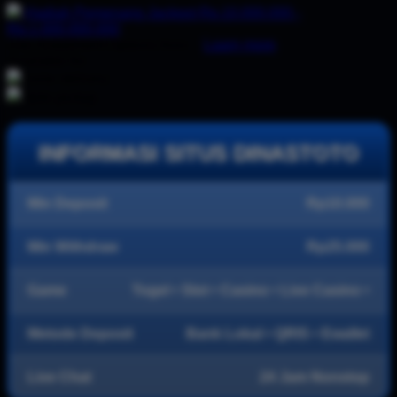
Hadiah Pemenang Jackpot
Rp.10.000.000
-
Q
Rp.1.000.000.000
Use Installment Options from
.
Laarn more
QV Baby
Available for :
home delivery
R
store pickup
Real Shades
INFORMASI SITUS DINASTOTO
Red Castle
Ribbon Madness
Min Deposit
Rp10.000
S
Min Withdraw
Rp25.000
Sebamed
Silver Cross
Game
Togel • Slot • Casino • Live Casino •
Simply Idea
Metode Deposit
Bank Lokal • QRIS • Ewallet
Skip Hop
Spectra
Live Chat
24 Jam Nonstop