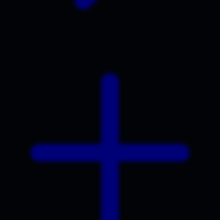
Xootz
Y
Yamatoya
Z
Zaxy
Zoggs
0-9
4Moms
59S