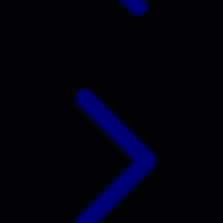
Twistshake
TY Toys
U
V
Veja
Vitaflow
Vtech
W
Waterland
Wellness
X