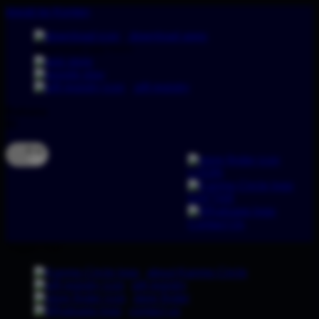
lewati ke Konten
download apps
download app from:
gift registry
Bahasa
ID
LOGIN
DAFTAR
Contact Us
Toggle Nav
about Kanmo Circle
gift registry
store finder
contact us