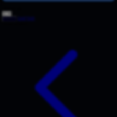
Squishmallows
choose qty
Starbooks
DAFTAR
Stick-O
LOGIN
Share product:
Stokke
Sudocrem
Sumimo
Sunnylife
Sun-Staches
Swimava
T
Tommee Tippee
Trunki
Tutti Bambini