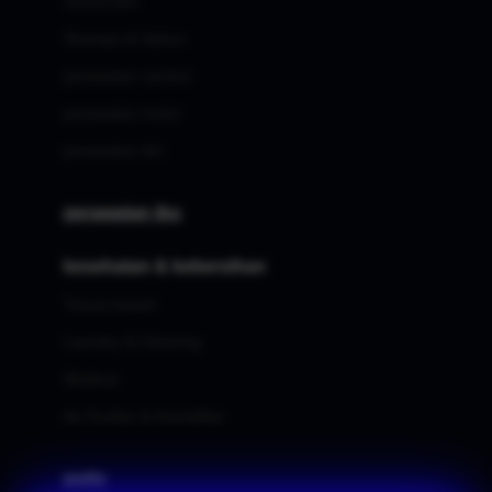
Sunscreen
London Taxi
Shampo & Sabun
Love To Dream
perawatan rambut
M
perawatan mulut
Magformers
perawatan diri
Mama's Choice
perawatan ibu
Mamas&Papas
Mamaway
kesehatan & kebersihan
Maxi Cosi
Tissue basah
Megabloks
Laundry & Cleaning
Micro
Medical
MiDeer
Air Purifier & Humidifier
Mimi & Lula
potty
Mini Monkey