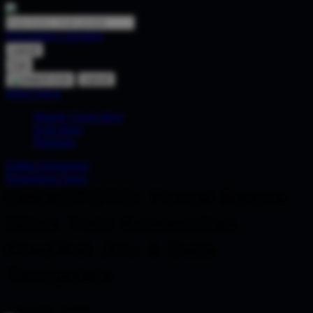
O
Oh Ma Grain
Pencarian Lanjutan
cancel
Okiedog
Cari
cancel
P
Akun Saya
Peachy
Masuk / buat akun
buat akun
Phil & Ted's
Bantuan
Philips Avent
Daftar Keinginan
Pigeon
Keranjang Saya
DINASTOTO: Portal Resmi
Playgro
Situs Toto Komunitas
Poled Global
Prediksi Jitu & Data
Ponycycle
Terupdate
Puma
Pureats
Serendah
10.000