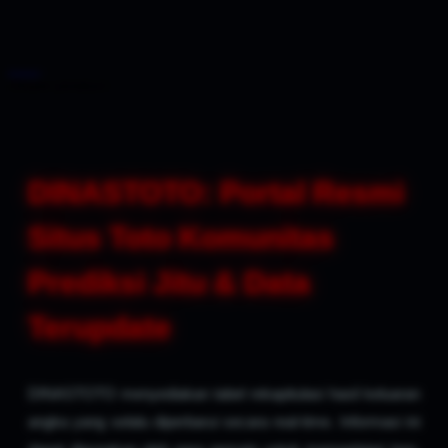
Share product:
DINASTOTO: Portal Resmi
Situs Toto Komunitas
Prediksi Jitu & Data
Terupdate
DINASTOTO menyediakan tabel rekapitulasi hasil keluaran
angka yang selalu diperbarui secara real-time. Informasi ini