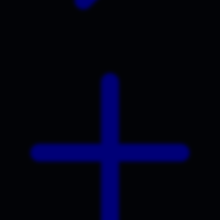
Xootz
Y
Yamatoya
Z
Zaxy
Zoggs
0-9
4Moms
59S