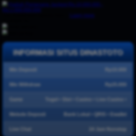
Hadiah Pemenang Jackpot
Rp.10.000.000
-
Q
Rp.1.000.000.000
Use Installment Options from
.
Laarn more
QV Baby
Available for :
home delivery
R
store pickup
Real Shades
INFORMASI SITUS DINASTOTO
Red Castle
Ribbon Madness
Min Deposit
Rp10.000
S
Min Withdraw
Rp25.000
Sebamed
Silver Cross
Game
Togel • Slot • Casino • Live Casino •
Simply Idea
Metode Deposit
Bank Lokal • QRIS • Ewallet
Skip Hop
Spectra
Live Chat
24 Jam Nonstop