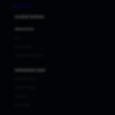
Awan
SITUS TOTO
Azetabio
produk terbaru
B
aksesoris
Baabaasheepz
tas
Babiators
kacamata
Baby Dove
aksesoris rambut
Baby Jogger
Baby Rovega
kebutuhan bayi
Babybee
pakaian tidur
Banana Boat
set & terusan
Banz
piyama
Barbie
bodysuits
Beaba