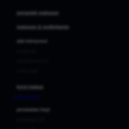
Joie
Joolz
pengolah makanan
Jujube
makanan & multivitamin
K
alat menyusui
Kiddycuts
pompa asi
Kumon
penyimpanan asi
L
cooler bags
Leapfrog
Leclerc
kursi makan
Lee Vierra
TOGEL ONLINE
Lillebaby
perawatan bayi
Little Bird Told Me
perawatan kulit
Little Miss Janis