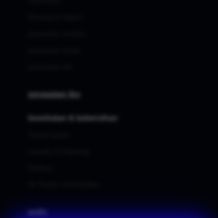
Sunscreen
London Taxi
Shampo & Sabun
Love To Dream
perawatan rambut
M
perawatan mulut
Magformers
perawatan diri
Mama's Choice
perawatan ibu
Mamas&Papas
Mamaway
kesehatan & kebersihan
Maxi Cosi
Tissue basah
Megabloks
Laundry & Cleaning
Micro
Medical
MiDeer
Air Purifier & Humidifier
Mimi & Lula
potty
Mini Monkey