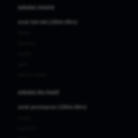
Buggygear
pakaian renang
Bumkins
anak laki-laki (18bln-8thn)
C
atasan
Cetaphil
bawahan
Chicco
setelan
Childlife
jaket
Clevamama
pakaian dalam
Cocolatte
Cottonseeds
pakaian ibu hamil
Cozy N Safe
anak perempuan (18bln-8thn)
Crane
atasan
Cybex
bawahan
D