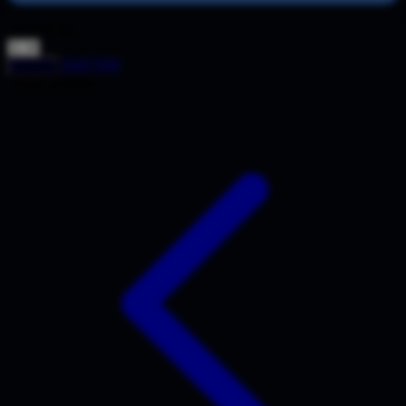
Squishmallows
choose qty
Starbooks
DAFTAR
Stick-O
LOGIN
Share product:
Stokke
Sudocrem
Sumimo
Sunnylife
Sun-Staches
Swimava
T
Tommee Tippee
Trunki
Tutti Bambini