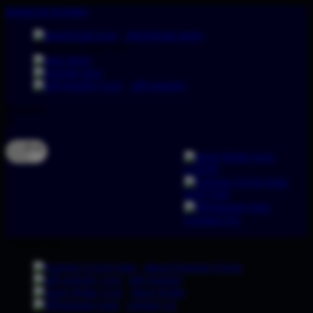
lewati ke Konten
download apps
download app from:
gift registry
Bahasa
ID
LOGIN
DAFTAR
Contact Us
Toggle Nav
about Kanmo Circle
gift registry
store finder
contact us