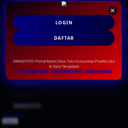
Moby
bak mandi
Momami
LOGIN
handuk
Mothercare
TOGEL LOGIN
Mustela
DAFTAR
My Buddy Tag
ayunan dan walker bayi
My K
alas bermain anak bayi
DINASTOTO: Portal Resmi Situs Toto Komunitas Prediksi Jitu
& Data Terupdate
N
© Copyright 2014 - 2026 DINASTOTO | JOELNEVERDIE
mainan anak bayi
Naif
mothercare toys
Nike
elc toys
Nordic Natural
DINASTOTO
Nuby
Akun Saya
Nuna
Masuk
Cari