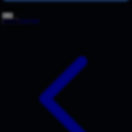
Squishmallows
choose qty
Starbooks
DAFTAR
Stick-O
LOGIN
Share product:
Stokke
Sudocrem
Sumimo
Sunnylife
Sun-Staches
Swimava
T
Tommee Tippee
Trunki
Tutti Bambini