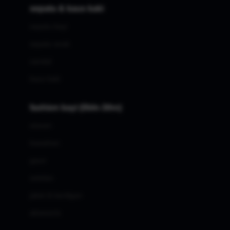
Beauty Barn
sepatu & kaus kaki
Bio Oil
sepatu bayi
Biolane
sepatu anak
Bite Fighters
sandal
Bizzi Growin
kaus kaki
Blackmores
fashion bayi (0bln-3thn)
Blooming Marvellous
atasan
Bonnels
bawahan
Bravado
gaun
Bruder
setelan
Brush Baby
jaket & kardigan
Buds Organics
aksesoris
Bugaboo