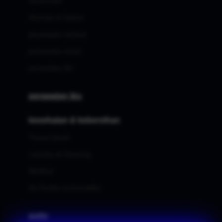
Sunscreen
London Taxi
Shampo & Sabun
Love To Dream
perawatan rambut
M
perawatan mulut
Magformers
perawatan diri
Mama's Choice
perawatan ibu
Mamas&Papas
Mamaway
kesehatan & kebersihan
Maxi Cosi
Tissue basah
Megabloks
Laundry & Cleaning
Micro
Medical
MiDeer
Air Purifier & Humidifier
Mimi & Lula
potty
Mini Monkey