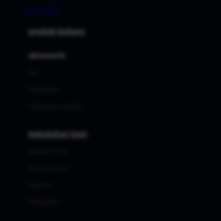
Awan
SITUS TOTO
Azetabio
produk terbaru
B
aksesoris
Baabaasheepz
tas
Babiators
kacamata
Baby Dove
aksesoris rambut
Baby Jogger
Baby Rovega
kebutuhan bayi
Babybee
pakaian tidur
Banana Boat
set & terusan
Banz
piyama
Barbie
bodysuits
Beaba