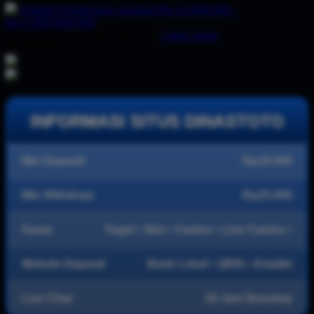
Hadiah Pemenang Jackpot
Rp.10.000.000
-
Q
Rp.1.000.000.000
Use Installment Options from
.
Laarn more
QV Baby
Available for :
home delivery
R
store pickup
Real Shades
INFORMASI SITUS DINASTOTO
Red Castle
Ribbon Madness
Min Deposit
Rp10.000
S
Min Withdraw
Rp25.000
Sebamed
Silver Cross
Game
Togel • Slot • Casino • Live Casino •
Simply Idea
Metode Deposit
Bank Lokal • QRIS • Ewallet
Skip Hop
Spectra
Live Chat
24 Jam Nonstop