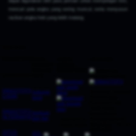
dapat digunakan oleh para pemain untuk mempelajari tren,
mencari pola angka yang sering muncul, serta menyusun
racikan angka hoki yang lebih matang.
Back to top
DINASTOTO
butuh
unduh
we accept
bantuan?
aplikasi
hubungi
DINASTOTO
kami
DINASTOTO
DINASTOTO
Direktorat Jenderal
hubungi
LOGIN
Perlindungan
kami
Konsumen dan
Tertib Niaga
DINASTOTO
bantuan
Kementerian
ALTERNATIF
dan faq
Perdagangan RI
ikuti kami di
WhatsApp: +62 123
media sosial
8888 8989
SITUS
021-