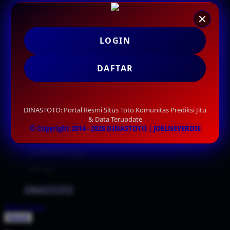
Moby
bak mandi
Momami
LOGIN
handuk
Mothercare
TOGEL LOGIN
Mustela
DAFTAR
My Buddy Tag
ayunan dan walker bayi
My K
alas bermain anak bayi
DINASTOTO: Portal Resmi Situs Toto Komunitas Prediksi Jitu
& Data Terupdate
N
© Copyright 2014 - 2026 DINASTOTO | JOELNEVERDIE
mainan anak bayi
Naif
mothercare toys
Nike
elc toys
Nordic Natural
DINASTOTO
Nuby
Akun Saya
Nuna
Masuk
Cari