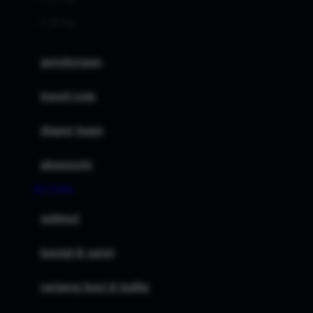
Felt So Sweet
0-36 Kg
Fisher Price
Flipper
gendongan
Friends Of Sally
travel cots
G
Gb
diaper bags
Geko
aksesoris
Graco
BO TOGEL
Gund
selimut
H
bantal & sprei
Habbie
Haenim
ranjang bayi & balita
Happy Horse