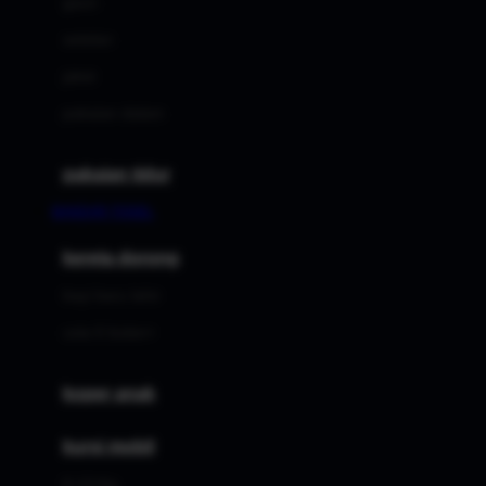
gaun
Dae Organics
setelan
Docare
jaket
Doona
pakaian dalam
Down To Earth
Drew
pakaian tidur
Dr. Brown's
BANDAR TOGEL
E
kereta dorong
ELC
bayi baru lahir
Ergobaby
usia 6 bulan+
Expert Care
koper anak
Ezyroller
kursi mobil
F
0-13 Kg