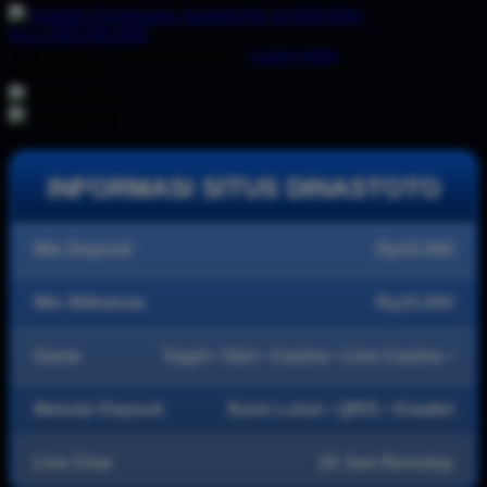
Hadiah Pemenang Jackpot
Rp.10.000.000
-
Q
Rp.1.000.000.000
Use Installment Options from
.
Laarn more
QV Baby
Available for :
home delivery
R
store pickup
Real Shades
INFORMASI SITUS DINASTOTO
Red Castle
Ribbon Madness
Min Deposit
Rp10.000
S
Min Withdraw
Rp25.000
Sebamed
Silver Cross
Game
Togel • Slot • Casino • Live Casino •
Simply Idea
Metode Deposit
Bank Lokal • QRIS • Ewallet
Skip Hop
Spectra
Live Chat
24 Jam Nonstop