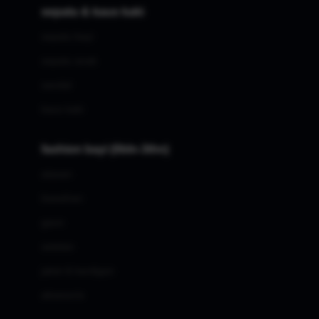
Beauty Barn
sepatu & kaus kaki
Bio Oil
sepatu bayi
Biolane
sepatu anak
Bite Fighters
sandal
Bizzi Growin
kaus kaki
Blackmores
fashion bayi (0bln-3thn)
Blooming Marvellous
atasan
Bonnels
bawahan
Bravado
gaun
Bruder
setelan
Brush Baby
jaket & kardigan
Buds Organics
aksesoris
Bugaboo