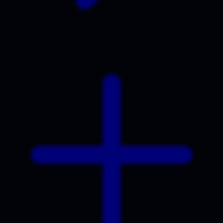
Xootz
Y
Yamatoya
Z
Zaxy
Zoggs
0-9
4Moms
59S