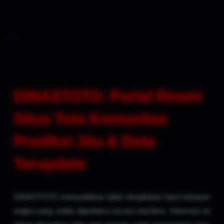
Share product:
DINASTOTO: Portal Resmi
Situs Toto Komunitas
Prediksi Jitu & Data
Terupdate
DINASTOTO menyediakan tabel rekapitulasi hasil keluaran
angka yang selalu diperbarui secara real-time. Informasi ini