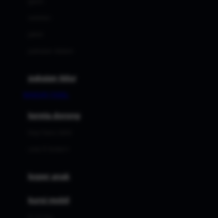
gaun
Dae Organics
setelan
Docare
jaket
Doona
pakaian dalam
Down To Earth
Drew
pakaian tidur
Dr. Brown's
BANDAR TOGEL
E
kereta dorong
ELC
bayi baru lahir
Ergobaby
usia 6 bulan+
Expert Care
koper anak
Ezyroller
kursi mobil
F
0-13 Kg