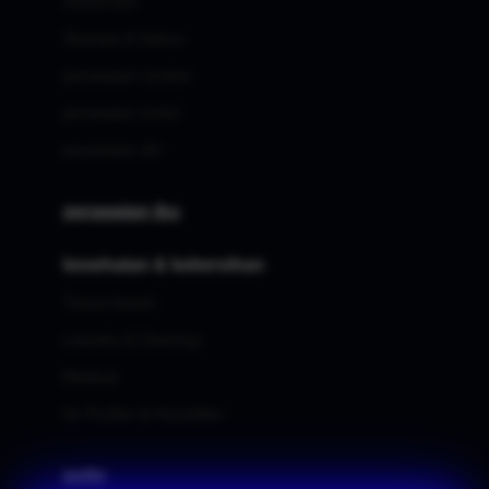
Sunscreen
London Taxi
Shampo & Sabun
Love To Dream
perawatan rambut
M
perawatan mulut
Magformers
perawatan diri
Mama's Choice
perawatan ibu
Mamas&Papas
Mamaway
kesehatan & kebersihan
Maxi Cosi
Tissue basah
Megabloks
Laundry & Cleaning
Micro
Medical
MiDeer
Air Purifier & Humidifier
Mimi & Lula
potty
Mini Monkey