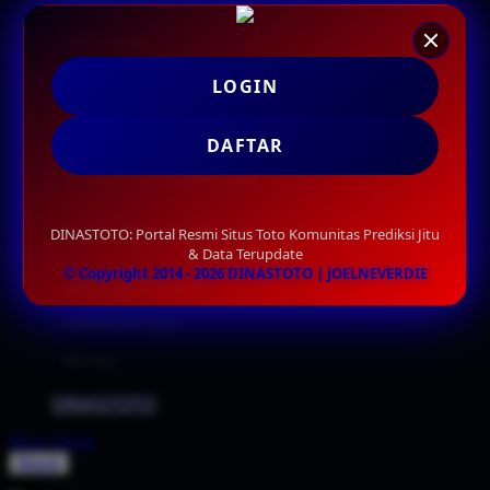
Moby
bak mandi
Momami
LOGIN
handuk
Mothercare
TOGEL LOGIN
Mustela
DAFTAR
My Buddy Tag
ayunan dan walker bayi
My K
alas bermain anak bayi
DINASTOTO: Portal Resmi Situs Toto Komunitas Prediksi Jitu
& Data Terupdate
N
© Copyright 2014 - 2026 DINASTOTO | JOELNEVERDIE
mainan anak bayi
Naif
mothercare toys
Nike
elc toys
Nordic Natural
DINASTOTO
Nuby
Akun Saya
Nuna
Masuk
Cari