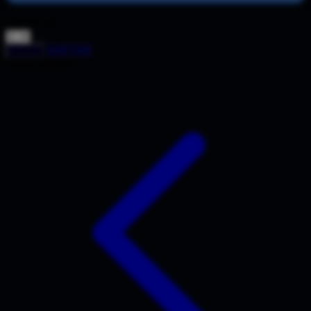
Squishmallows
choose qty
Starbooks
DAFTAR
Stick-O
LOGIN
Share product:
Stokke
Sudocrem
Sumimo
Sunnylife
Sun-Staches
Swimava
T
Tommee Tippee
Trunki
Tutti Bambini