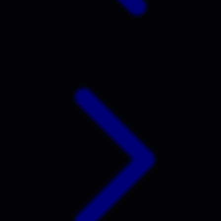
Twistshake
TY Toys
U
V
Veja
Vitaflow
Vtech
W
Waterland
Wellness
X