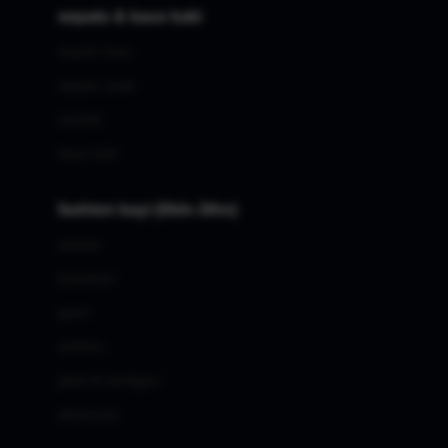
Beauty Barn
sepatu & kaus kaki
Bio Oil
sepatu bayi
Biolane
sepatu anak
Bite Fighters
sandal
Bizzi Growin
kaus kaki
Blackmores
fashion bayi (0bln-3thn)
Blooming Marvellous
atasan
Bonnels
bawahan
Bravado
gaun
Bruder
setelan
Brush Baby
jaket & kardigan
Buds Organics
aksesoris
Bugaboo