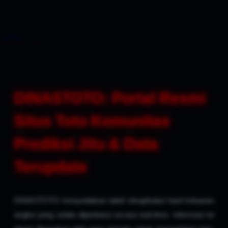
Share product:
DINASTOTO: Portal Resmi
Situs Toto Komunitas
Prediksi Jitu & Data
Terupdate
DINASTOTO menyediakan tabel rekapitulasi hasil keluaran
angka yang selalu diperbarui secara real-time. Informasi ini