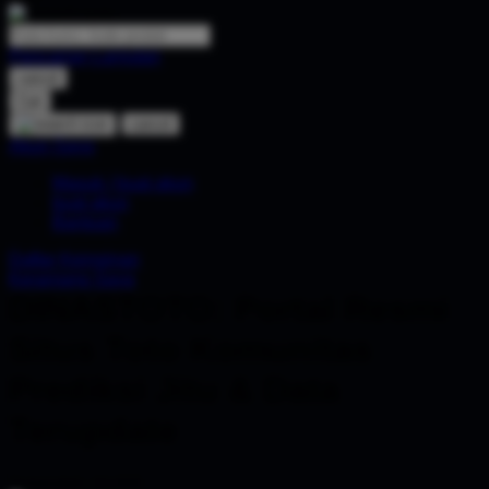
O
Oh Ma Grain
Pencarian Lanjutan
cancel
Okiedog
Cari
cancel
P
Akun Saya
Peachy
Masuk / buat akun
buat akun
Phil & Ted's
Bantuan
Philips Avent
Daftar Keinginan
Pigeon
Keranjang Saya
DINASTOTO: Portal Resmi
Playgro
Situs Toto Komunitas
Poled Global
Prediksi Jitu & Data
Ponycycle
Terupdate
Puma
Pureats
Serendah
10.000