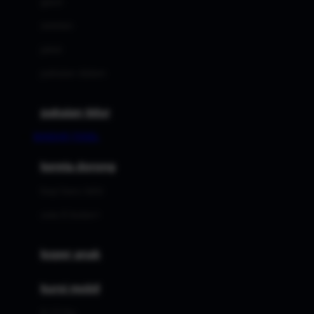
gaun
Dae Organics
setelan
Docare
jaket
Doona
pakaian dalam
Down To Earth
Drew
pakaian tidur
Dr. Brown's
BANDAR TOGEL
E
kereta dorong
ELC
bayi baru lahir
Ergobaby
usia 6 bulan+
Expert Care
koper anak
Ezyroller
kursi mobil
F
0-13 Kg