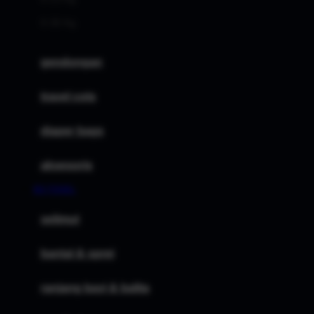
Felt So Sweet
0-36 Kg
Fisher Price
Flipper
gendongan
Friends Of Sally
travel cots
G
Gb
diaper bags
Geko
aksesoris
Graco
BO TOGEL
Gund
selimut
H
bantal & sprei
Habbie
Haenim
ranjang bayi & balita
Happy Horse