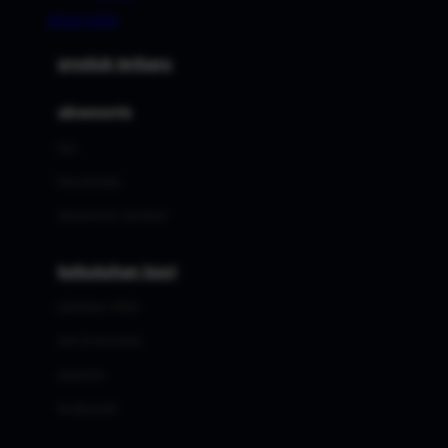
Awan
SITUS TOTO
Azetabio
produk terbaru
B
aksesoris
Baabaasheepz
tas
Babiators
kacamata
Baby Dove
aksesoris rambut
Baby Jogger
Baby Rovega
kebutuhan bayi
Babybee
pakaian tidur
Banana Boat
set & terusan
Banz
piyama
Barbie
bodysuits
Beaba