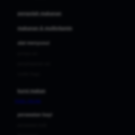
Joie
Joolz
pengolah makanan
Jujube
makanan & multivitamin
K
alat menyusui
Kiddycuts
pompa asi
Kumon
penyimpanan asi
L
cooler bags
Leapfrog
Leclerc
kursi makan
Lee Vierra
TOGEL ONLINE
Lillebaby
perawatan bayi
Little Bird Told Me
perawatan kulit
Little Miss Janis