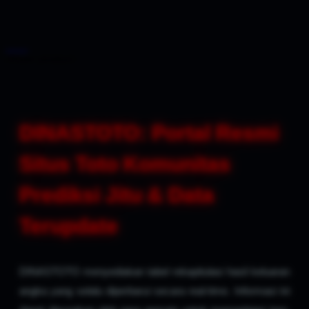
Share product:
DINASTOTO: Portal Resmi
Situs Toto Komunitas
Prediksi Jitu & Data
Terupdate
DINASTOTO menyediakan tabel rekapitulasi hasil keluaran
angka yang selalu diperbarui secara real-time. Informasi ini