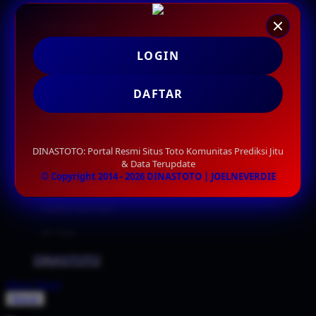
Moby
bak mandi
Momami
LOGIN
handuk
Mothercare
TOGEL LOGIN
Mustela
DAFTAR
My Buddy Tag
ayunan dan walker bayi
My K
alas bermain anak bayi
DINASTOTO: Portal Resmi Situs Toto Komunitas Prediksi Jitu
& Data Terupdate
N
© Copyright 2014 - 2026 DINASTOTO | JOELNEVERDIE
mainan anak bayi
Naif
mothercare toys
Nike
elc toys
Nordic Natural
DINASTOTO
Nuby
Akun Saya
Nuna
Masuk
Cari