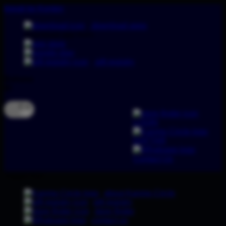
lewati ke Konten
download apps
download app from:
gift registry
Bahasa
ID
LOGIN
DAFTAR
Contact Us
Toggle Nav
about Kanmo Circle
gift registry
store finder
contact us