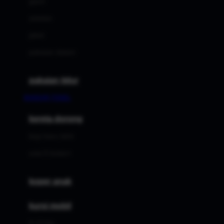
gaun
Dae Organics
setelan
Docare
jaket
Doona
pakaian dalam
Down To Earth
Drew
pakaian tidur
Dr. Brown's
BANDAR TOGEL
E
kereta dorong
ELC
bayi baru lahir
Ergobaby
usia 6 bulan+
Expert Care
koper anak
Ezyroller
kursi mobil
F
0-13 Kg