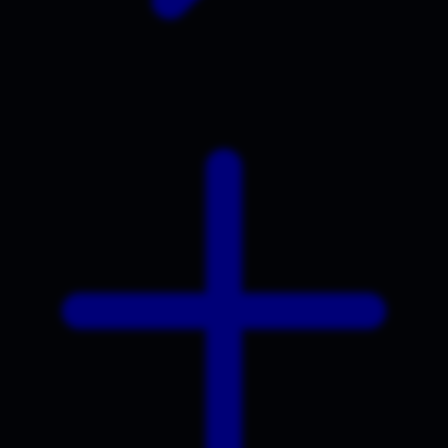
Xootz
Y
Yamatoya
Z
Zaxy
Zoggs
0-9
4Moms
59S