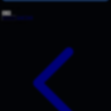
Squishmallows
choose qty
Starbooks
DAFTAR
Stick-O
LOGIN
Share product:
Stokke
Sudocrem
Sumimo
Sunnylife
Sun-Staches
Swimava
T
Tommee Tippee
Trunki
Tutti Bambini