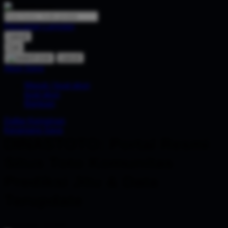
O
Oh Ma Grain
Pencarian Lanjutan
cancel
Okiedog
Cari
cancel
P
Akun Saya
Peachy
Masuk / buat akun
buat akun
Phil & Ted's
Bantuan
Philips Avent
Daftar Keinginan
Pigeon
Keranjang Saya
DINASTOTO: Portal Resmi
Playgro
Situs Toto Komunitas
Poled Global
Prediksi Jitu & Data
Ponycycle
Terupdate
Puma
Pureats
Serendah
10.000