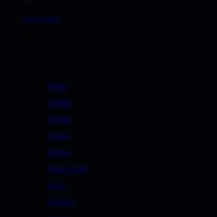
SITUS TOGEL
Brand A-Z
A
Addo
Adidas
Airfree
Alamii
Amara
Aqua Scale
Asics
Aveeno