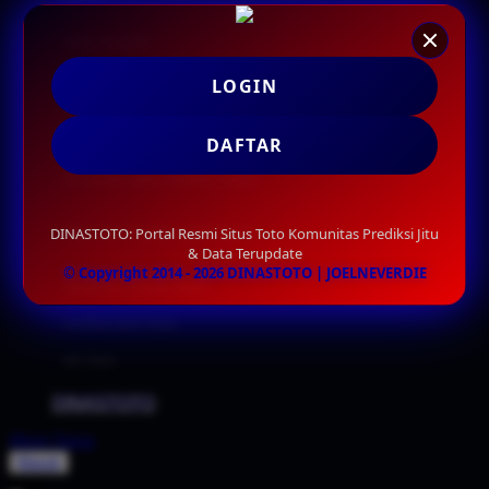
Moby
bak mandi
Momami
LOGIN
handuk
Mothercare
TOGEL LOGIN
Mustela
DAFTAR
My Buddy Tag
ayunan dan walker bayi
My K
alas bermain anak bayi
DINASTOTO: Portal Resmi Situs Toto Komunitas Prediksi Jitu
& Data Terupdate
N
© Copyright 2014 - 2026 DINASTOTO | JOELNEVERDIE
mainan anak bayi
Naif
mothercare toys
Nike
elc toys
Nordic Natural
DINASTOTO
Nuby
Akun Saya
Nuna
Masuk
Cari