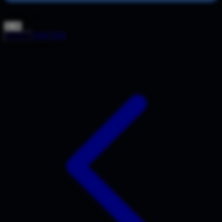
Squishmallows
choose qty
Starbooks
DAFTAR
Stick-O
LOGIN
Share product:
Stokke
Sudocrem
Sumimo
Sunnylife
Sun-Staches
Swimava
T
Tommee Tippee
Trunki
Tutti Bambini