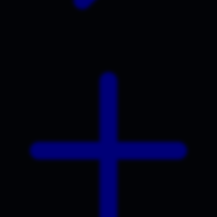
Xootz
Y
Yamatoya
Z
Zaxy
Zoggs
0-9
4Moms
59S