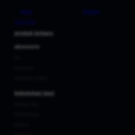
Asics
Aveeno
SITUS TOTO
produk terbaru
aksesoris
tas
kacamata
aksesoris rambut
kebutuhan bayi
pakaian tidur
set & terusan
piyama
bodysuits