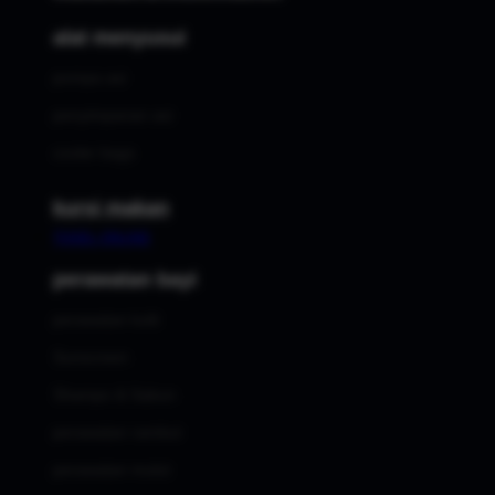
alat menyusui
pompa asi
penyimpanan asi
cooler bags
kursi makan
TOGEL ONLINE
perawatan bayi
perawatan kulit
Sunscreen
Shampo & Sabun
perawatan rambut
perawatan mulut