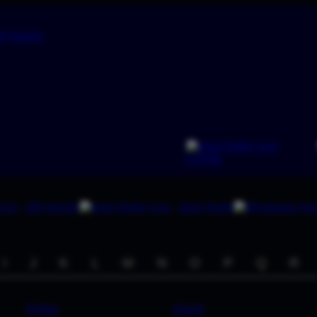
t registry
LOGIN
gift registry
store finder
I
J
K
L
M
N
O
P
Q
R
Airfree
Alamii