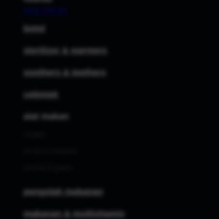
SITUS TOTO 4D
botol
sterilizer & warmers
soothers & teethers
celemek
alat makan
cangkir
piring & mangkuk
sendok & garpu
pengolah makanan
makanan & multivitamin