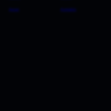
Awan
Azetabio