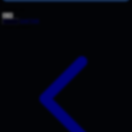
Squishmallows
choose qty
Starbooks
DAFTAR
Stick-O
LOGIN
Share product:
Stokke
Sudocrem
Sumimo
Sunnylife
Sun-Staches
Swimava
T
Tommee Tippee
Trunki
Tutti Bambini