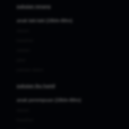
Buggygear
pakaian renang
Bumkins
anak laki-laki (18bln-8thn)
C
atasan
Cetaphil
bawahan
Chicco
setelan
Childlife
jaket
Clevamama
pakaian dalam
Cocolatte
Cottonseeds
pakaian ibu hamil
Cozy N Safe
anak perempuan (18bln-8thn)
Crane
atasan
Cybex
bawahan
D