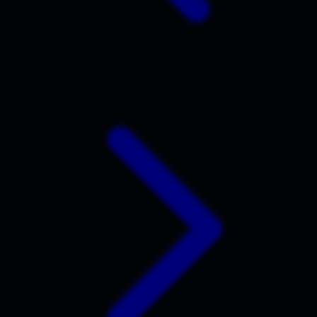
Twistshake
TY Toys
U
V
Veja
Vitaflow
Vtech
W
Waterland
Wellness
X