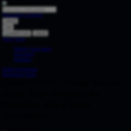
O
Oh Ma Grain
Pencarian Lanjutan
cancel
Okiedog
Cari
cancel
P
Akun Saya
Peachy
Masuk / buat akun
buat akun
Phil & Ted's
Bantuan
Philips Avent
Daftar Keinginan
Pigeon
Keranjang Saya
DINASTOTO: Portal Resmi
Playgro
Situs Toto Komunitas
Poled Global
Prediksi Jitu & Data
Ponycycle
Terupdate
Puma
Pureats
Serendah
10.000