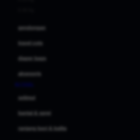
Felt So Sweet
0-36 Kg
Fisher Price
Flipper
gendongan
Friends Of Sally
travel cots
G
Gb
diaper bags
Geko
aksesoris
Graco
BO TOGEL
Gund
selimut
H
bantal & sprei
Habbie
Haenim
ranjang bayi & balita
Happy Horse