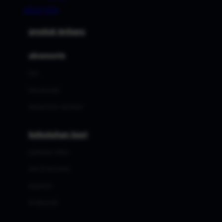
Awan
SITUS TOTO
Azetabio
produk terbaru
B
aksesoris
Baabaasheepz
tas
Babiators
kacamata
Baby Dove
aksesoris rambut
Baby Jogger
Baby Rovega
kebutuhan bayi
Babybee
pakaian tidur
Banana Boat
set & terusan
Banz
piyama
Barbie
bodysuits
Beaba