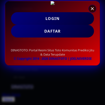
Moby
bak mandi
Momami
LOGIN
handuk
Mothercare
TOGEL LOGIN
Mustela
DAFTAR
My Buddy Tag
ayunan dan walker bayi
My K
alas bermain anak bayi
DINASTOTO: Portal Resmi Situs Toto Komunitas Prediksi Jitu
& Data Terupdate
N
© Copyright 2014 - 2026 DINASTOTO | JOELNEVERDIE
mainan anak bayi
Naif
mothercare toys
Nike
elc toys
Nordic Natural
DINASTOTO
Nuby
Akun Saya
Nuna
Masuk
Cari