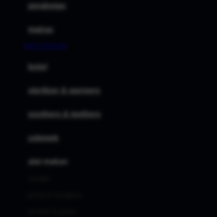
perabotan
Happy Tummy
Hauck
matras
Havaianas
SITUS TOTO 4D
Hegen
botol
Hot Wheels
sterilizer & warmers
Hybrid
I
soothers & teethers
Inlacta DHA
celemek
Interlac
alat makan
Ivenet
cangkir
J
piring & mangkuk
Jack N Jill
sendok & garpu