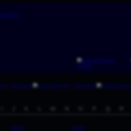
t registry
LOGIN
gift registry
store finder
I
J
K
L
M
N
O
P
Q
R
Airfree
Alamii