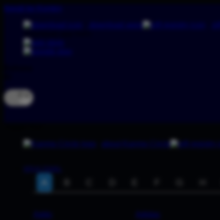
lewati ke Konten
download apps
gif
download app from:
Bahasa
ID
Toggle Nav
about Kanmo Circle
SITUS TOGEL
A
B
C
D
E
F
G
H
Addo
Adidas