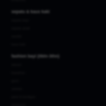
sepatu & kaus kaki
sepatu bayi
sepatu anak
sandal
kaus kaki
fashion bayi (0bln-3thn)
atasan
bawahan
gaun
setelan
jaket & kardigan
aksesoris