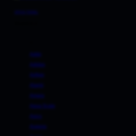
SITUS TOGEL
Brand A-Z
A
Addo
Adidas
Airfree
Alamii
Amara
Aqua Scale
Asics
Aveeno