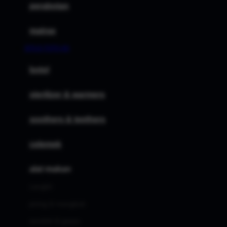
perabotan
Happy Tummy
Hauck
matras
Havaianas
SITUS TOTO 4D
Hegen
botol
Hot Wheels
sterilizer & warmers
Hybrid
I
soothers & teethers
Inlacta DHA
celemek
Interlac
alat makan
Ivenet
cangkir
J
piring & mangkuk
Jack N Jill
sendok & garpu