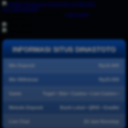
Hadiah Pemenang Jackpot
Rp.10.000.000
-
Q
Rp.1.000.000.000
Use Installment Options from
.
Laarn more
QV Baby
Available for :
home delivery
R
store pickup
Real Shades
INFORMASI SITUS DINASTOTO
Red Castle
Ribbon Madness
Min Deposit
Rp10.000
S
Min Withdraw
Rp25.000
Sebamed
Silver Cross
Game
Togel • Slot • Casino • Live Casino •
Simply Idea
Metode Deposit
Bank Lokal • QRIS • Ewallet
Skip Hop
Spectra
Live Chat
24 Jam Nonstop