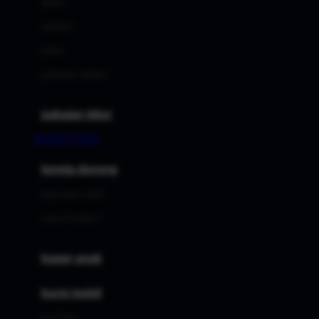
gaun
Dae Organics
setelan
Docare
jaket
Doona
pakaian dalam
Down To Earth
Drew
pakaian tidur
Dr. Brown's
BANDAR TOGEL
E
kereta dorong
ELC
bayi baru lahir
Ergobaby
usia 6 bulan+
Expert Care
koper anak
Ezyroller
kursi mobil
F
0-13 Kg