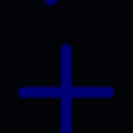
Xootz
Y
Yamatoya
Z
Zaxy
Zoggs
0-9
4Moms
59S