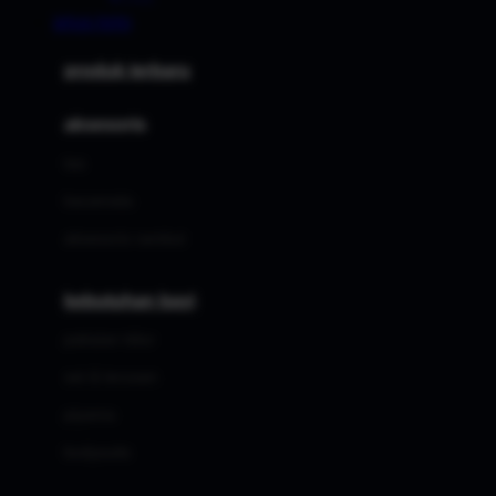
Awan
SITUS TOTO
Azetabio
produk terbaru
B
aksesoris
Baabaasheepz
tas
Babiators
kacamata
Baby Dove
aksesoris rambut
Baby Jogger
Baby Rovega
kebutuhan bayi
Babybee
pakaian tidur
Banana Boat
set & terusan
Banz
piyama
Barbie
bodysuits
Beaba