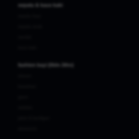
Beauty Barn
sepatu & kaus kaki
Bio Oil
sepatu bayi
Biolane
sepatu anak
Bite Fighters
sandal
Bizzi Growin
kaus kaki
Blackmores
fashion bayi (0bln-3thn)
Blooming Marvellous
atasan
Bonnels
bawahan
Bravado
gaun
Bruder
setelan
Brush Baby
jaket & kardigan
Buds Organics
aksesoris
Bugaboo