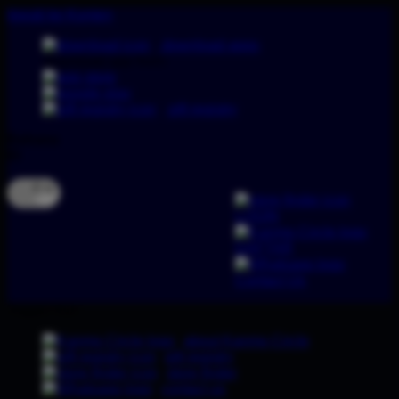
lewati ke Konten
download apps
download app from:
gift registry
Bahasa
ID
LOGIN
DAFTAR
Contact Us
Toggle Nav
about Kanmo Circle
gift registry
store finder
contact us