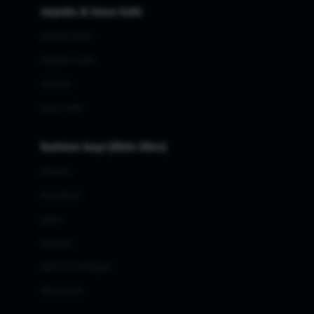
Beauty Barn
sepatu & kaus kaki
Bio Oil
sepatu bayi
Biolane
sepatu anak
Bite Fighters
sandal
Bizzi Growin
kaus kaki
Blackmores
fashion bayi (0bln-3thn)
Blooming Marvellous
atasan
Bonnels
bawahan
Bravado
gaun
Bruder
setelan
Brush Baby
jaket & kardigan
Buds Organics
aksesoris
Bugaboo