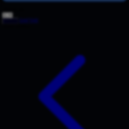
Squishmallows
choose qty
Starbooks
DAFTAR
Stick-O
LOGIN
Share product:
Stokke
Sudocrem
Sumimo
Sunnylife
Sun-Staches
Swimava
T
Tommee Tippee
Trunki
Tutti Bambini